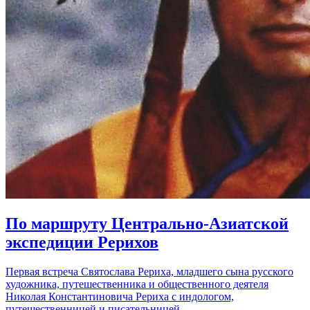
По маршруту Центрально-Азиатской
экспедиции Рерихов
Первая встреча Святослава Рериха, младшего сына русского
художника, путешественника и общественного деятеля
Николая Константиновича Рериха с индологом,
путешественницей и писательницей…