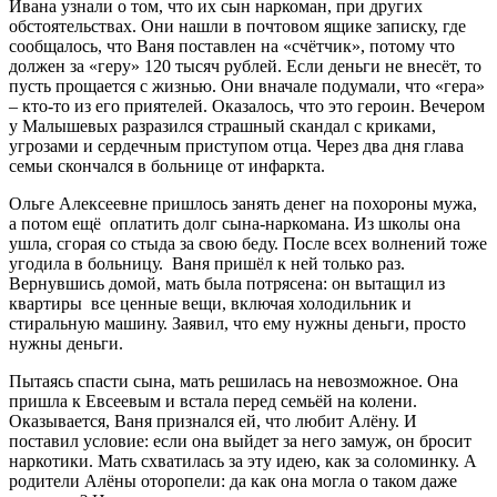
Ивана узнали о том, что их сын наркоман, при других
обстоятельствах. Они нашли в почтовом ящике записку, где
сообщалось, что Ваня поставлен на «счётчик», потому что
должен за «геру» 120 тысяч рублей. Если деньги не внесёт, то
пусть прощается с жизнью. Они вначале подумали, что «гера»
– кто-то из его приятелей. Оказалось, что это героин. Вечером
у Малышевых разразился страшный скандал с криками,
угрозами и сердечным приступом отца. Через два дня глава
семьи скончался в больнице от инфаркта.
Ольге Алексеевне пришлось занять денег на похороны мужа,
а потом ещё оплатить долг сына-наркомана. Из школы она
ушла, сгорая со стыда за свою беду. После всех волнений тоже
угодила в больницу. Ваня пришёл к ней только раз.
Вернувшись домой, мать была потрясена: он вытащил из
квартиры все ценные вещи, включая холодильник и
стиральную машину. Заявил, что ему нужны деньги, просто
нужны деньги.
Пытаясь спасти сына, мать решилась на невозможное. Она
пришла к Евсеевым и встала перед семьёй на колени.
Оказывается, Ваня признался ей, что любит Алёну. И
поставил условие: если она выйдет за него замуж, он бросит
наркотики. Мать схватилась за эту идею, как за соломинку. А
родители Алёны оторопели: да как она могла о таком даже