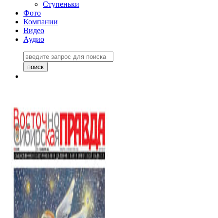
Ступеньки
Фото
Компании
Видео
Аудио
Восточно-Сибирская
правда №27243
06 ноября