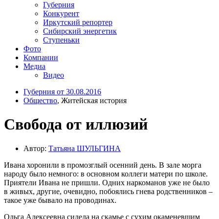
Губерния
Конкурент
Иркутский репортер
Сибирский энергетик
Ступеньки
Фото
Компании
Медиа
Видео
Губерния от 30.08.2016
Общество
, Житейская история
Свобода от иллюзий
Автор:
Татьяна ШУЛЬГИНА
Ивана хоронили в промозглый осенний день. В зале морга
народу было немного: в основном коллеги матери по школе.
Приятели Ивана не пришли. Одних наркоманов уже не было
в живых, другие, очевидно, побоялись гнева родственников –
такое уже бывало на проводинах.
Ольга Алексеевна сидела на скамье с сухим окаменевшим