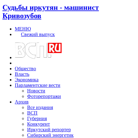
Судьбы иркутян - машинист
Кривозубов
МЕНЮ
Свежий выпуск
Общество
Власть
Экономика
Парламентские вести
Новости
Фоторепортажи
Архив
Все издания
ВСП
Губерния
Конкурент
Иркутский репортер
Сибирский энергетик