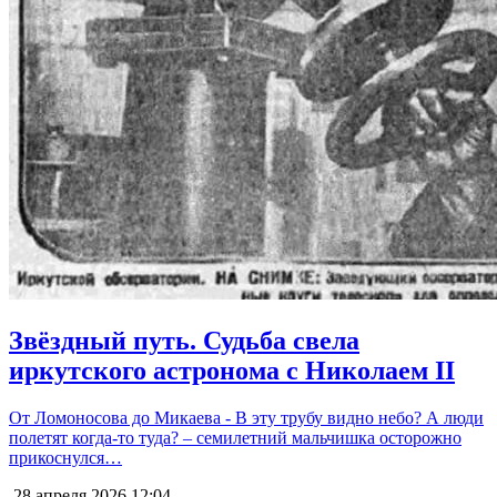
Звёздный путь. Судьба свела
иркутского астронома с Николаем II
От Ломоносова до Микаева - В эту трубу видно небо? А люди
полетят когда-то туда? – семилетний мальчишка осторожно
прикоснулся…
28 апреля 2026
12:04