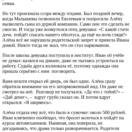
семьи.
Но тут произошла ссора между отцами. Был поздний вечер,
когда Малышевы позвонили Евсеевым и попросили Алёну
вызволить сына из дурной компании. Сами они это сделать не
смогли. И тогда уже возмутился отец девушки: «С какой стати
дочь пойдёт спасать вашего оболтуса, да ещё на ночь глядя?»
Алёна всё же нарушила родительский запрет и привела Ивана
домой. Никто тогда не знал, что он стал наркоманом.
После школы девушка поступила в институт. Иван об учёбе
не думал: валялся на диване, даже не пытаясь устроиться на
работу. Судьба друга волновала её, поэтому однажды она
пришла серьёзно с ним поговорить.
Ваня нехотя открыл ей дверь, он был один. Алёна сразу
обратила внимание на его заторможенный вид. Он даже не
смотрел на неё. Разговор не получался. «Да что с тобой?» –
«Дай денег», – вдруг грубо сказал он. И потом вдруг
открылся: «Я ширяюсь».
Алёна отдала ему всё, что было в сумочке: около 500 рублей.
Иван клятвенно пообещал, что бросит колоться и пойдёт на
курсы автомехаников. Наивная, она поверила, не
догадываясь, что драма только разворачивается. Родители