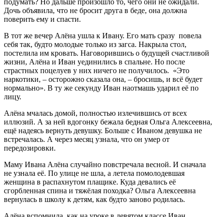
подумать? Но дальше произошло то, чего они не ожидали.
Дочь объявила, что не бросит друга в беде, она должна
поверить ему и спасти.
В тот же вечер Алёна ушла к Ивану. Его мать сразу повела
себя так, будто молодые только из загса. Накрыла стол,
постелила им кровать. Наговорившись о будущей счастливой
жизни, Алёна и Иван уединились в спальне. Но после
страстных поцелуев у них ничего не получилось. «Это
наркотики, – осторожно сказала она, – бросишь, и всё будет
нормально». В ту же секунду Иван наотмашь ударил её по
лицу.
Алёна мчалась домой, полностью излечившись от всех
иллюзий. А за ней вдогонку бежала бедная Ольга Алексеевна,
ещё надеясь вернуть девушку. Больше с Иваном девушка не
встречалась. А через месяц узнала, что он умер от
передозировки.
Маму Ивана Алёна случайно повстречала весной. И сначала
не узнала её. По улице не шла, а летела помолодевшая
женщина в распахнутом плащике. Куда девались её
сгорбленная спина и тяжёлая походка? Ольга Алексеевна
вернулась в школу к детям, как будто заново родилась.
Алёна вспомнила, как на уроке в девятом классе Иван