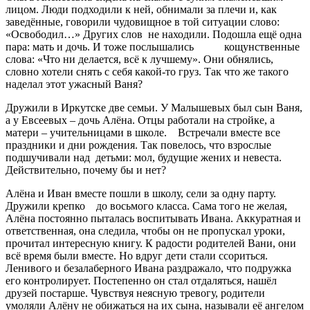
лицом. Люди подходили к ней, обнимали за плечи и, как
заведённые, говорили чудовищное в той ситуации слово:
«Освободил…» Других слов не находили. Подошла ещё одна
пара: мать и дочь. И тоже послышались кощунственные
слова: «Что ни делается, всё к лучшему». Они обнялись,
словно хотели снять с себя какой-то груз. Так что же такого
наделал этот ужасный Ваня?
Дружили в Иркутске две семьи. У Малышевых был сын Ваня,
а у Евсеевых – дочь Алёна. Отцы работали на стройке, а
матери – учительницами в школе. Встречали вместе все
праздники и дни рождения. Так повелось, что взрослые
подшучивали над детьми: мол, будущие жених и невеста.
Действительно, почему бы и нет?
Алёна и Иван вместе пошли в школу, сели за одну парту.
Дружили крепко до восьмого класса. Сама того не желая,
Алёна постоянно пыталась воспитывать Ивана. Аккуратная и
ответственная, она следила, чтобы он не пропускал уроки,
прочитал интересную книгу. К радости родителей Вани, они
всё время были вместе. Но вдруг дети стали ссориться.
Ленивого и безалаберного Ивана раздражало, что подружка
его контролирует. Постепенно он стал отдаляться, нашёл
друзей постарше. Чувствуя неясную тревогу, родители
умоляли Алёну не обижаться на их сына, называли её ангелом