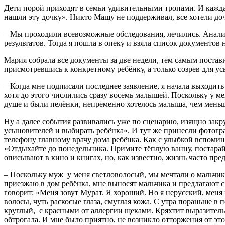
Дети порой приходят в семьи удивительными тропами. И кажда
нашли эту дочку». Никто Машу не поддерживал, все хотели доч
– Мы проходили всевозможные обследования, лечились. Анали
результатов. Тогда я пошла в опеку и взяла список документов
Мария собрала все документы за две недели, тем самым постав
присмотревшись к конкретному ребёнку, а только созрев для у
– Когда мне подписали последнее заявление, я начала выходить
хотя до этого числились сразу восемь малышей. Поскольку у ме
душе и были пелёнки, непременно хотелось малыша, чем меньш
Ну а далее события развивались уже по сценарию, изящно зак
усыновителей и выбирать ребёнка». И тут же принесли фотогр
телефону главному врачу дома ребёнка. Как с улыбкой вспомина
«Отдыхайте до понедельника. Примите тёплую ванну, постарайт
описывают в кино и книгах, но, как известно, жизнь часто пр
– Поскольку муж у меня светловолосый, мы мечтали о мальчике
приезжаю в дом ребёнка, мне выносят мальчика и предлагают с
говорит: «Меня зовут Мурат. Я хороший. Но я нерусский, меня 
волосы, чуть раскосые глаза, смуглая кожа. С утра пораньше в
круглый, с красными от аллергии щеками. Кряхтит выразительно
обтрогала. И мне было приятно, не возникло отторжения от это