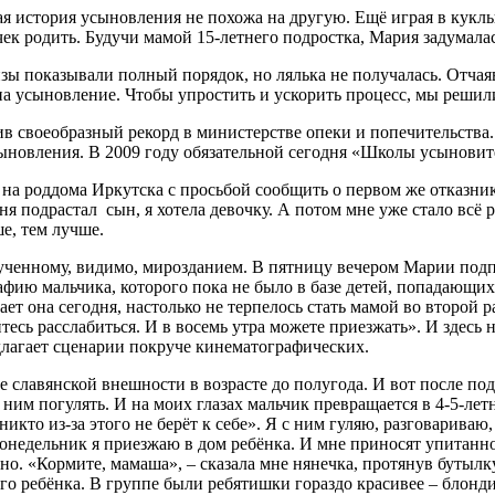
я история усыновления не похожа на другую. Ещё играя в кукл
ек родить. Будучи мамой 15-летнего подростка, Мария задумалас
зы показывали полный порядок, но лялька не получалась. Отча
 на усыновление. Чтобы упростить и ускорить процесс, мы решил
ив свое­образный рекорд в министерстве опеки и попечительства
сыновления. В 2009 году обязательной сегодня «Школы усыновите
 на роддома Иркутска с просьбой сообщить о первом же отказник
ня подрастал сын, я хотела девочку. А потом мне уже стало всё 
е, тем лучше.
рученному, видимо, мирозданием. В пятницу вечером Марии подп
афию мальчика, которого пока не было в базе детей, попадающи
ет она сегодня, настолько не терпелось стать мамой во второй р
есь расслабиться. И в восемь утра можете приезжать». И здесь 
едлагает сценарии покруче кинематографических.
 славянской внешности в возрасте до полугода. И вот после под
 ним погулять. И на моих глазах мальчик превращается в 4-5-ле
никто из-за этого не берёт к себе». Я с ним гуляю, разговарива
 понедельник я приезжаю в дом ребёнка. И мне приносят упитанн
. «Кормите, мамаша», – сказала мне нянечка, протянув бутылку 
го ребёнка. В группе были ребятишки гораздо красивее – блонди