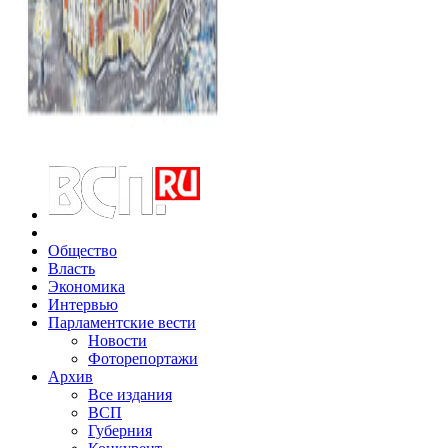
Общество
Власть
Экономика
Интервью
Парламентские вести
Новости
Фоторепортажи
Архив
Все издания
ВСП
Губерния