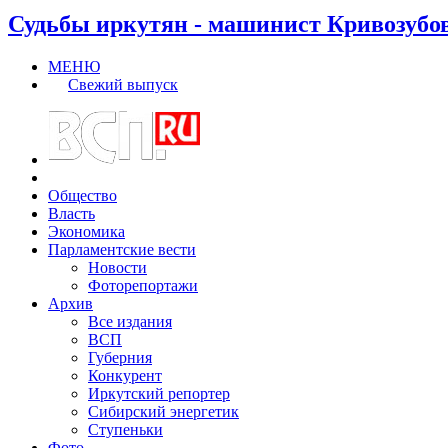
Судьбы иркутян - машинист Кривозубо
МЕНЮ
Свежий выпуск
Общество
Власть
Экономика
Парламентские вести
Новости
Фоторепортажи
Архив
Все издания
ВСП
Губерния
Конкурент
Иркутский репортер
Сибирский энергетик
Ступеньки
Фото