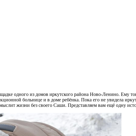
адке одного из домов иркутского района Ново-Ленино. Ему тогд
екционной больнице и в доме ребёнка. Пока его не увидела ирку
 мыслит жизни без своего Саши. Представляем вам ещё одну ис