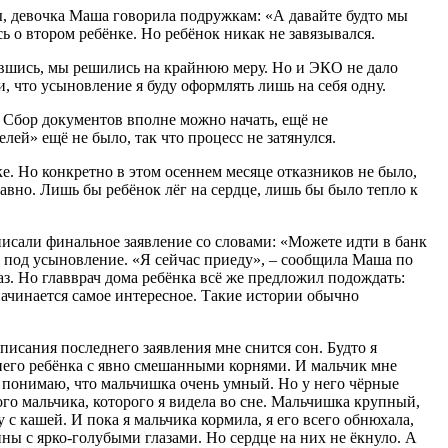
ы, девочка Маша говорила подружкам: «А давайте будто мы
ь о втором ребёнке. Но ребёнок никак не завязывался.
явшись, мы решились на крайнюю меру. Но и ЭКО не дало
и, что усыновление я буду оформлять лишь на себя одну.
. Сбор документов вполне можно начать, ещё не
лей» ещё не было, так что процесс не затянулся.
е. Но конкретно в этом осеннем месяце отказников не было,
равно. Лишь бы ребёнок лёг на сердце, лишь бы было тепло к
исали финальное заявление со словами: «Можете идти в банк
х под усыновление. «Я сейчас приеду», – сообщила Маша по
аз. Но главврач дома ребёнка всё же предложил подождать:
начинается самое интересное. Такие истории обычно
писания последнего заявления мне снится сон. Будто я
тнего ребёнка с явно смешанными корнями. И мальчик мне
ю, понимаю, что мальчишка очень умный. Но у него чёрные
ого мальчика, которого я видела во сне. Мальчишка крупный,
с кашей. И пока я мальчика кормила, я его всего обнюхала,
ны с ярко-голубыми глазами. Но сердце на них не ёкнуло. А