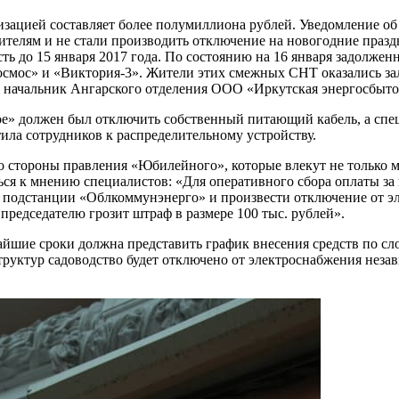
ацией составляет более полумиллиона рублей. Уведомление об
ителям и не стали производить отключение на новогодние празд
сть до 15 января 2017 года. По состоянию на 16 января задолже
мос» и «Виктория-3». Жители этих смежных СНТ оказались зало
л начальник Ангарского отделения ООО «Иркутская энергосбыт
» должен был отключить собственный питающий кабель, а спе
ила сотрудников к распределительному устройству.
о стороны правления «Юбилейного», которые влекут не только 
ься к мнению специалистов: «Для оперативного сбора оплаты з
к подстанции «Облкоммунэнерго» и произвести отключение от 
редседателю грозит штраф в размере 100 тыс. рублей».
йшие сроки должна представить график внесения средств по сл
труктур садоводство будет отключено от электроснабжения неза