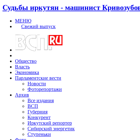
Судьбы иркутян - машинист Кривозубо
МЕНЮ
Свежий выпуск
Общество
Власть
Экономика
Парламентские вести
Новости
Фоторепортажи
Архив
Все издания
ВСП
Губерния
Конкурент
Иркутский репортер
Сибирский энергетик
Ступеньки
Фото