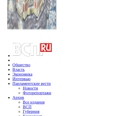
Общество
Власть
Экономика
Интервью
Парламентские вести
Новости
Фоторепортажи
Архив
Все издания
ВСП
Губерния