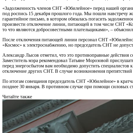
«Задолженность членов СНТ «Юбилейное» перед нашей организ
под роспись 15 декабря прошлого года. Мы пошли навстречу ж
гарантийное письмо, в котором обязалась погасить задолженно
произвести отключение линии, питающей в том числе СНТ «Кос
то что являются добросовестными плательщиками», – объясни
После отключения питающей линии персонал СНТ «Юбилейное
«Космос» к электроснабжению, но председатель СНТ не допуст
Александр Лысов отметил, что это противоправные действия с
Заместитель мэра рекомендовал Татьяне Морозовой прислушат
перед энергосбытом вам необходимо допустить специалистов 
отключение других СНТ. В случае возникновения препятствий п
По итогам совещания председатель СНТ «Юбилейное» в кратча
позднее 30 января. В противном случае при помощи силовых с
Читайте также