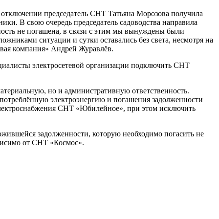
 отключении председатель СНТ Татьяна Морозова получила
ники. В свою очередь председатель садоводства направила
нность не погашена, в связи с этим мы вынуждены были
жниками ситуации и сутки оставались без света, несмотря на
овая компания» Андрей Журавлёв.
циалисты электросетевой организации подключить СНТ
материальную, но и административную ответственность.
а потреблённую электроэнергию и погашения задолженности
электроснабжения СНТ «Юбилейное», при этом исключить
ожившейся задолженности, которую необходимо погасить не
висимо от СНТ «Космос».