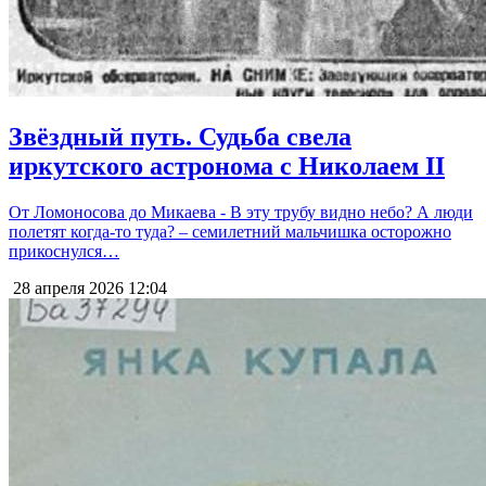
Звёздный путь. Судьба свела
иркутского астронома с Николаем II
От Ломоносова до Микаева - В эту трубу видно небо? А люди
полетят когда-то туда? – семилетний мальчишка осторожно
прикоснулся…
28 апреля 2026
12:04