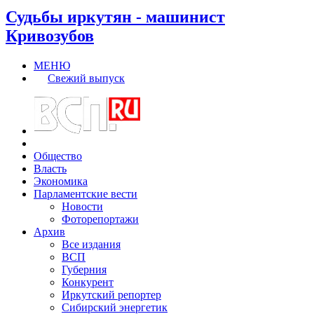
Судьбы иркутян - машинист
Кривозубов
МЕНЮ
Свежий выпуск
Общество
Власть
Экономика
Парламентские вести
Новости
Фоторепортажи
Архив
Все издания
ВСП
Губерния
Конкурент
Иркутский репортер
Сибирский энергетик