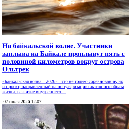
На байкальской волне. Участники
заплыва на Байкале проплывут пять с
половиной километров вокруг острова
Ольтрек
«Байкальская волна – 2026» - это не только соревнование, но
и проект, направленный на популяризацию активного образа
жизни, развитие внутреннего…
07 июля 2026
12:07