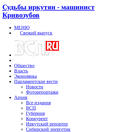
Судьбы иркутян - машинист
Кривозубов
МЕНЮ
Свежий выпуск
Общество
Власть
Экономика
Парламентские вести
Новости
Фоторепортажи
Архив
Все издания
ВСП
Губерния
Конкурент
Иркутский репортер
Сибирский энергетик