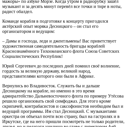
мажоры» по азбуке Морзе. Когда утром в радиорубку зашёл
музыкант и за десять минут перевёл все точки и тире в ноты,
радист обалдел.
Команде корабля в подготовке к концерту пригодился
актёрский опыт моряка Десницкого – он стал его
организатором и ведущим:
– Дамы и господа, леди и джентльмены! Вас приветствует
художественная самодеятельность бригады кораблей
Краснознамённого Тихоокеанского флота Союза Советских
Социалистических Республик!
Юрий Сергеевич до последних дней помнил своё волнение,
гордость за великую державу, великий народ,
представителями которого они были в Африке.
Вернулись во Владивосток. Служить бы и дальше
Десницкому на корабле, но именно в это время
адмиралтейство Дальневосточного флота по примеру Утёсова
решило организовать свой симфоджаз. Для этого кроме
скрипачей, контрабасистов и саксофонистов необходим был и
ведущий программы. Им стал Десницкий. С музыкантами
оркестра он объехал почти всю страну, был на гастролях и в
Иркутске, где на него пришли посмотреть не только родители,
друзья, но и педагоги училища во главе с директором Аей