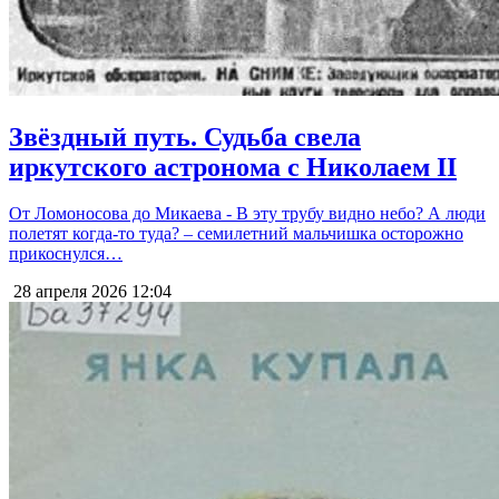
Звёздный путь. Судьба свела
иркутского астронома с Николаем II
От Ломоносова до Микаева - В эту трубу видно небо? А люди
полетят когда-то туда? – семилетний мальчишка осторожно
прикоснулся…
28 апреля 2026
12:04