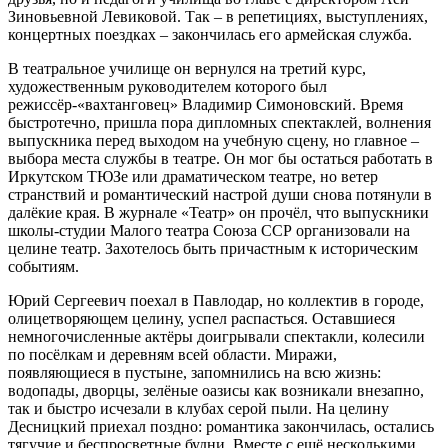
Зиновьевной Левиковой. Так – в репетициях, выступлениях,
концертных поездках – закончилась его армейская служба.
В театральное училище он вернулся на третий курс,
художественным руководителем которого был
режиссёр-«вахтанговец» Владимир Симоновский. Время
быстротечно, пришла пора дипломных спектаклей, волнения
выпускника перед выходом на учебную сцену, но главное –
выбора места службы в театре. Он мог бы остаться работать в
Иркутском ТЮЗе или драматическом театре, но ветер
странствий и романтический настрой души снова потянули в
далёкие края. В журнале «Театр» он прочёл, что выпускники
школы-студии Малого театра Союза ССР организовали на
целине театр. Захотелось быть причастным к историческим
событиям.
Юрий Сергеевич поехал в Павлодар, но коллектив в городе,
олицетворяющем целину, успел распасться. Оставшиеся
немногочисленные актёры доигрывали спектакли, колесили
по посёлкам и деревням всей области. Миражи,
появляющиеся в пустыне, запомнились на всю жизнь:
водопады, дворцы, зелёные оазисы как возникали внезапно,
так и быстро исчезали в клубах серой пыли. На целину
Десницкий приехал поздно: романтика закончилась, остались
тягучие и беспросветные будни. Вместе с ещё несколькими