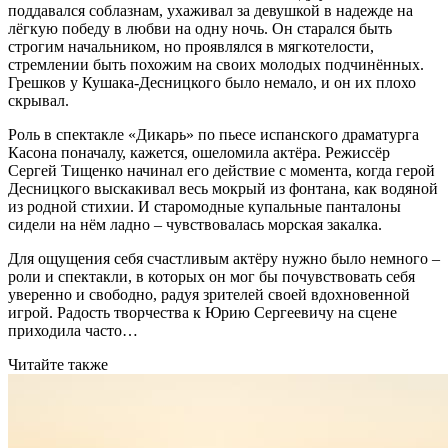
поддавался соблазнам, ухаживал за девушкой в надежде на
лёгкую победу в любви на одну ночь. Он старался быть
строгим начальником, но проявлялся в мягкотелости,
стремлении быть похожим на своих молодых подчинённых.
Грешков у Кушака-Десницкого было немало, и он их плохо
скрывал.
Роль в спектакле «Дикарь» по пьесе испанского драматурга
Касона поначалу, кажется, ошеломила актёра. Режиссёр
Сергей Тищенко начинал его действие с момента, когда герой
Десницкого выскакивал весь мокрый из фонтана, как водяной
из родной стихии. И старомодные купальные панталоны
сидели на нём ладно – чувствовалась морская закалка.
Для ощущения себя счастливым актёру нужно было немного –
роли и спектакли, в которых он мог бы почувствовать себя
уверенно и свободно, радуя зрителей своей вдохновенной
игрой. Радость творчества к Юрию Сергеевичу на сцене
приходила часто…
Читайте также