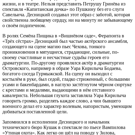
жизни, и в театре. Нельзя представить Петрушу Гринёва из
спектакля «Капитанская дочка» по Пушкину без его слуги
Савельича. Десницкий создавал этот образ с заботой, которая
свойственна любящему сердцу, ни на минуту не забывающему
о своём подопечном.
В ролях Семёна Пищика в «Вишнёвом саде», Ферапонта в
«Трёх сёстрах» Десницкий был частью актёрского ансамбля,
создающего на сцене магию пьес Чехова, тонкого
проникновения в мятущиеся, страдающие, сильные, по-
своему счастливые и несчастные судьбы героев его
драматургии. По-другому проявлялся актёр в драматургии
Островского, например в образе Уара Кирилыча Бодаева,
богатого соседа Гурмыжской. На сцену он выходил с
костылём в руке, был седой, гладко стриженный, с большими
усами и бакенбардами, в наглухо застёгнутом чёрном сюртуке
с крестами и медалями, выдающими в нём отставного
кавалериста. Небольшая глухота заставляла Уара Кирилыча
говорить громко, разделять каждое слово, а чин бывшего
военного делал его характер волевым, напористым, умеющим
добиваться поставленной цели.
Запомнился в исполнении Десницкого и начальник
технического бюро Кушак в спектакле по пьесе Вампилова
«Утиная охота». Как легко он шёл на поводу у Зилова,