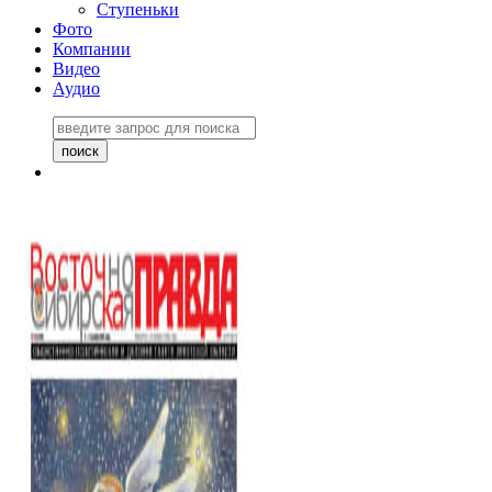
Ступеньки
Фото
Компании
Видео
Аудио
Восточно-Сибирская
правда №27243
06 ноября