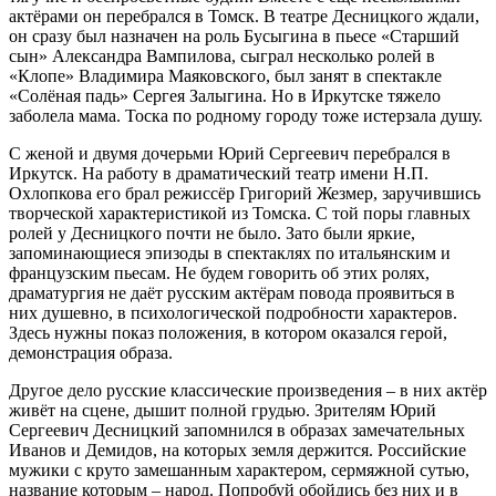
актёрами он перебрался в Томск. В театре Десницкого ждали,
он сразу был назначен на роль Бусыгина в пьесе «Старший
сын» Александра Вампилова, сыграл несколько ролей в
«Клопе» Владимира Маяковского, был занят в спектакле
«Солёная падь» Сергея Залыгина. Но в Иркутске тяжело
заболела мама. Тоска по родному городу тоже истерзала душу.
С женой и двумя дочерьми Юрий Сергеевич перебрался в
Иркутск. На работу в драматический театр имени Н.П.
Охлопкова его брал режиссёр Григорий Жезмер, заручившись
творческой характеристикой из Томска. С той поры главных
ролей у Десницкого почти не было. Зато были яркие,
запоминающиеся эпизоды в спектаклях по итальянским и
французским пьесам. Не будем говорить об этих ролях,
драматургия не даёт русским актёрам повода проявиться в
них душевно, в психологической подробности характеров.
Здесь нужны показ положения, в котором оказался герой,
демонстрация образа.
Другое дело русские классические произведения – в них актёр
живёт на сцене, дышит полной грудью. Зрителям Юрий
Сергеевич Десницкий запомнился в образах замечательных
Иванов и Демидов, на которых земля держится. Российские
мужики с круто замешанным характером, сермяжной сутью,
название которым – народ. Попробуй обойдись без них и в