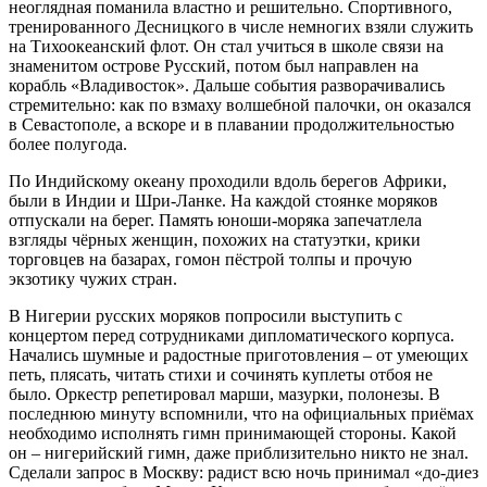
неоглядная поманила властно и решительно. Спортивного,
тренированного Десницкого в числе немногих взяли служить
на Тихоокеанский флот. Он стал учиться в школе связи на
знаменитом острове Русский, потом был направлен на
корабль «Владивосток». Дальше события разворачивались
стремительно: как по взмаху волшебной палочки, он оказался
в Севастополе, а вскоре и в плавании продолжительностью
более полугода.
По Индийскому океану проходили вдоль берегов Африки,
были в Индии и Шри-Ланке. На каждой стоянке моряков
отпускали на берег. Память юноши-моряка запечатлела
взгляды чёрных женщин, похожих на статуэтки, крики
торговцев на базарах, гомон пёстрой толпы и прочую
экзотику чужих стран.
В Нигерии русских моряков попросили выступить с
концертом перед сотрудниками дипломатического корпуса.
Начались шумные и радостные приготовления – от умеющих
петь, плясать, читать стихи и сочинять куплеты отбоя не
было. Оркестр репетировал марши, мазурки, полонезы. В
последнюю минуту вспомнили, что на официальных приёмах
необходимо исполнять гимн принимающей стороны. Какой
он – нигерийский гимн, даже приблизительно никто не знал.
Сделали запрос в Москву: радист всю ночь принимал «до-диез