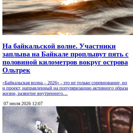
На байкальской волне. Участники
заплыва на Байкале проплывут пять с
половиной километров вокруг острова
Ольтрек
«Байкальская волна – 2026» - это не только соревнование, но
и проект, направленный на популяризацию активного образа
жизни, развитие внутреннего…
07 июля 2026
12:07