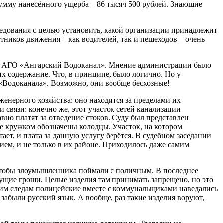
умму нанесённого ущерба – 86 тысяч 500 рублей. Знающие
ледования с целью установить, какой организации принадлежит
стников движения – как водителей, так и пешеходов – очень
УП АГО «Ангарский Водоканал». Мнение администрации было
их содержание. Что, в принципе, было логично. Но у
 «Водоканала». Возможно, они вообще бесхозные!
енерного хозяйства: оно находится за пределами их
 связи: конечно же, этот участок сетей канализации
но платят за отведение стоков. Суду был представлен
 кружком обозначены колодцы. Участок, на котором
ет, и плата за данную услугу берётся. В судебном заседании
ием, и не только в их районе. Приходилось даже самим
 чтобы злоумышленника поймали с поличным. В последнее
сущие гроши. Целые изделия там принимать запрещено, но это
рячим следам полицейские вместе с коммунальщиками наведались
забыли русский язык. А вообще, раз такие изделия воруют,