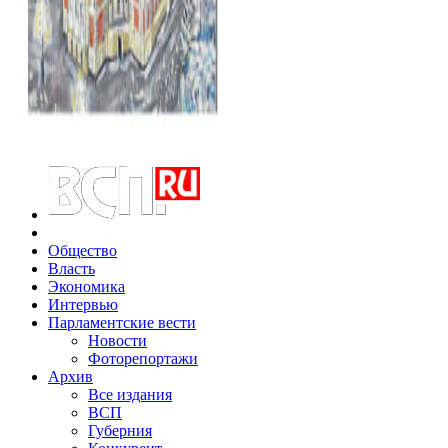
Общество
Власть
Экономика
Интервью
Парламентские вести
Новости
Фоторепортажи
Архив
Все издания
ВСП
Губерния