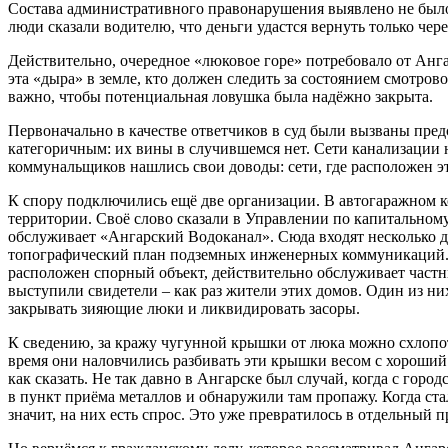
Состава административного правонарушения выявлено не было
люди сказали водителю, что деньги удастся вернуть только через
Действительно, очередное «люковое горе» потребовало от Анга
эта «дыра» в земле, кто должен следить за состоянием смотров
важно, чтобы потенциальная ловушка была надёжно закрыта.
Первоначально в качестве ответчиков в суд были вызваны пр
категоричным: их вины в случившемся нет. Сети канализации н
коммунальщиков нашлись свои доводы: сети, где расположен э
К спору подключились ещё две организации. В автогаражном ко
территории. Своё слово сказали в Управлении по капитальному
обслуживает «Ангарский Водоканал». Сюда входят несколько до
топографический план подземных инженерных коммуникаций. Н
расположен спорный объект, действительно обслуживает частные
выступили свидетели – как раз жители этих домов. Один из них
закрывать зияющие люки и ликвидировать засоры.
К сведению, за кражу чугунной крышки от люка можно схлопот
время они наловчились разбивать эти крышки весом с хороший 
как сказать. Не так давно в Ангарске был случай, когда с го
в пункт приёма металлов и обнаружили там пропажу. Когда ста
значит, на них есть спрос. Это уже превратилось в отдельный 