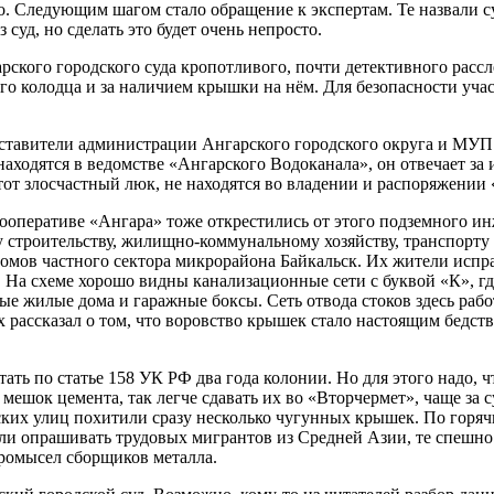
. Следующим шагом стало обращение к экспертам. Те назвали с
 суд, но сделать это будет очень непросто.
рского городского суда кропотливого, почти детективного расс
ого колодца и за наличием крышки на нём. Для безопасности уча
едставители администрации Ангарского городского округа и М
аходятся в ведомстве «Ангарского Водоканала», он отвечает за 
тот злосчастный люк, не находятся во владении и распоряжении
оперативе «Ангара» тоже открестились от этого подземного инж
 строительству, жилищно-коммунальному хозяйству, транспорту и
мов частного сектора микрорайона Байкальск. Их жители исправ
а схеме хорошо видны канализационные сети с буквой «К», где
 жилые дома и гаражные боксы. Сеть отвода стоков здесь работа
 рассказал о том, что воровство крышек стало настоящим бедств
ать по статье 158 УК РФ два года колонии. Но для этого надо,
мешок цемента, так легче сдавать их во «Вторчермет», чаще за 
родских улиц похитили сразу несколько чугунных крышек. По го
ли опрашивать трудовых мигрантов из Средней Азии, те спешно 
промысел сборщиков металла.