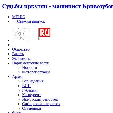
Судьбы иркутян - машинист Кривозубо
МЕНЮ
Свежий выпуск
Общество
Власть
Экономика
Парламентские вести
Новости
Фоторепортажи
Архив
Все издания
ВСП
Губерния
Конкурент
Иркутский репортер
Сибирский энергетик
Ступеньки
Фото