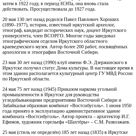
затем в 1922 году, в период НЭПа, она вновь стала
действовать. Просуществовала до 1927 года.
20 мая 130 лет назад родился Павел Павлович Хороших
(1890–1977), историк, известный иркутский археолог,
этнограф, кандидат исторических наук, доцент Иркутского
университета, член ВСОРГО. Многие годы заведовал
этнографическим отделом Иркутского областного
краеведческого музея. Автор более 200 работ, посвящённых
археологии и этнографии Восточной Сибири.
23 мая 30 лет назад (1990) клуб имени Ф.Э. Дзержинского в
Иркутске получил статус Дома культуры. В настоящее время в
этом здании располагается культурный центр ГУ МВД России
по Иркутской области.
24 мая 75 лет назад (1945) Приказом наркома угольной
промышленности в Иркутске для руководства
угледобывающими предприятиями Восточной Сибири и
Забайкалья образован комбинат «Востсибуголь». 1 июня 1950
года принято в эксплуатацию административное здание
комбината «Востсибуголь». Автор проекта – архитектор И.Г.
Ефимов, художник горельефа «Шахтёры» – С.М. Развозжаев.
25 мая (стиль не определён) 185 лет назад (1835) в Иркутске