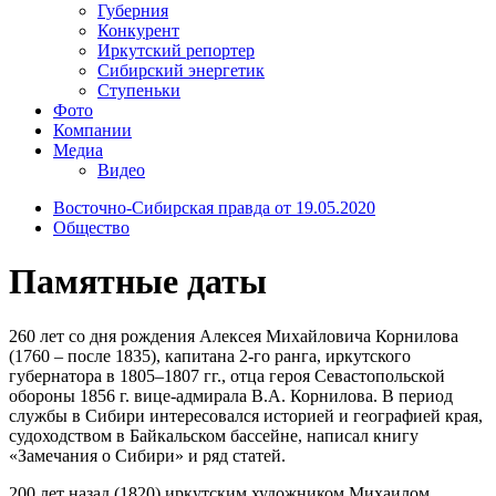
Губерния
Конкурент
Иркутский репортер
Сибирский энергетик
Ступеньки
Фото
Компании
Медиа
Видео
Восточно-Сибирская правда от 19.05.2020
Общество
Памятные даты
260 лет со дня рождения Алексея Михайловича Корнилова
(1760 – после 1835), капитана 2-го ранга, иркутского
губернатора в 1805–1807 гг., отца героя Севастопольской
обороны 1856 г. вице-адмирала В.А. Корнилова. В период
службы в Сибири интересовался историей и географией края,
судоходством в Байкальском бассейне, написал книгу
«Замечания о Сибири» и ряд статей.
200 лет назад (1820) иркутским художником Михаилом