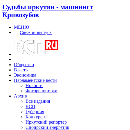
Судьбы иркутян - машинист
Кривозубов
МЕНЮ
Свежий выпуск
Общество
Власть
Экономика
Парламентские вести
Новости
Фоторепортажи
Архив
Все издания
ВСП
Губерния
Конкурент
Иркутский репортер
Сибирский энергетик