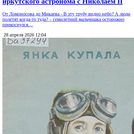
иркутского астронома с Николаем II
От Ломоносова до Микаева - В эту трубу видно небо? А люди
полетят когда-то туда? – семилетний мальчишка осторожно
прикоснулся…
28 апреля 2026
12:04