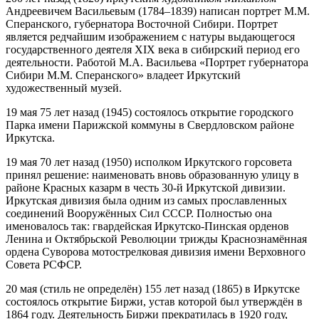
Андреевичем Васильевым (1784–1839) написан портрет М.М.
Сперанского, губернатора Восточной Сибири. Портрет
является редчайшим изображением с натуры выдающегося
государственного деятеля XIX века в сибирский период его
деятельности. Работой М.А. Васильева «Портрет губернатора
Сибири М.М. Сперанского» владеет Иркутский
художественный музей.
19 мая 75 лет назад (1945) состоялось открытие городского
Парка имени Парижской коммуны в Свердловском районе
Иркутска.
19 мая 70 лет назад (1950) исполком Иркутского горсовета
принял решение: наименовать вновь образованную улицу в
районе Красных казарм в честь 30-й Иркутской дивизии.
Иркутская дивизия была одним из самых прославленных
соединений Вооружённых Сил СССР. Полностью она
именовалось так: гвардейская Иркутско-Пинская орденов
Ленина и Октябрьской Революции трижды Краснознамённая
ордена Суворова мотострелковая дивизия имени Верховного
Совета РСФСР.
20 мая (стиль не определён) 155 лет назад (1865) в Иркутске
состоялось открытие Биржи, устав которой был утверждён в
1864 году. Деятельность Биржи прекратилась в 1920 году,