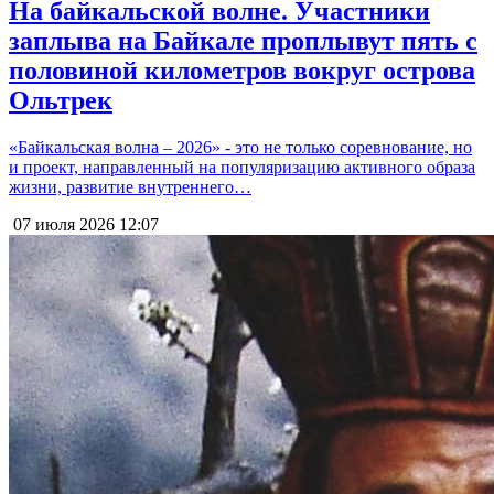
На байкальской волне. Участники
заплыва на Байкале проплывут пять с
половиной километров вокруг острова
Ольтрек
«Байкальская волна – 2026» - это не только соревнование, но
и проект, направленный на популяризацию активного образа
жизни, развитие внутреннего…
07 июля 2026
12:07