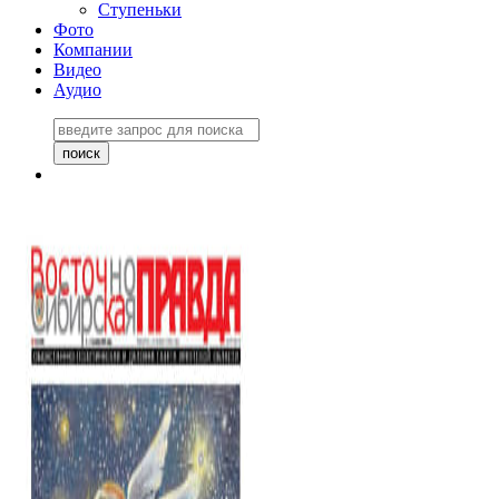
Ступеньки
Фото
Компании
Видео
Аудио
Восточно-Сибирская
правда №27243
06 ноября