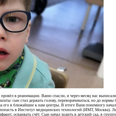
ровёл в реанимации. Ваню спасли, и через месяц нас выписали 
ьтаты: сын стал держать голову, переворачиваться, но до нормы
ла его в ближайшие к нам центры. В итоге Ваня понемногу начал 
сь попасть в Институт медицинских технологий (ИМТ, Москва). 
алфавит, осваивать счёт. Сын начал ходить в детский сад, в груп