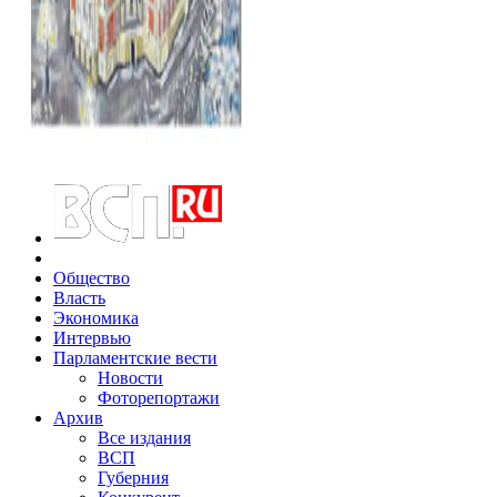
Общество
Власть
Экономика
Интервью
Парламентские вести
Новости
Фоторепортажи
Архив
Все издания
ВСП
Губерния