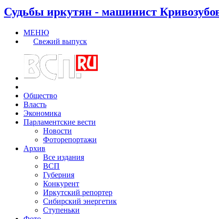
Судьбы иркутян - машинист Кривозубо
МЕНЮ
Свежий выпуск
Общество
Власть
Экономика
Парламентские вести
Новости
Фоторепортажи
Архив
Все издания
ВСП
Губерния
Конкурент
Иркутский репортер
Сибирский энергетик
Ступеньки
Фото