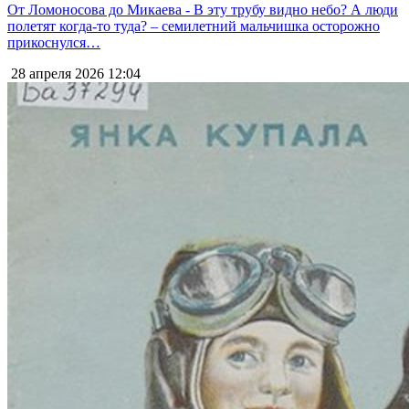
От Ломоносова до Микаева - В эту трубу видно небо? А люди
полетят когда-то туда? – семилетний мальчишка осторожно
прикоснулся…
28 апреля 2026
12:04