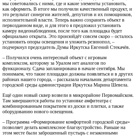
мы советовались с ними, где и какие элементы установить,
как оформить. В итоге мы получили качественный продукт, и
это результат синергии жителей, депутатов и их помощников,
исполнительной власти. Теперь важно сохранить объект в
первозданном виде, и для этого я предложил установить
камеру видеонаблюдения, после того как площадка будет
официально открыта. Это произойдёт совсем скоро – осталось
установить опоры освещения и уложить резинопол, –
подчеркнул председатель Думы Иркутска Евгений Стекачёв.
– Получился очень интересный объект с игровым
комплексом, которому за Уралом нет аналогов по
функционалу. Сдача запланирована в начале сентября. Мы
понимаем, что такие площадки должны появляться и в других
районах нашего города, – рассказала начальник департамента
городской среды администрации Иркутска Марина Шевела.
Ещё один новый сквер возвели в микрорайоне Первомайском.
Там завершаются работы по установке амфитеатра с
комбинированным покрытием из доски и плитки, а также
оборудованию нового освещения.
– Программа «Формирование комфортной городской среды»
позволяет делать комплексное благоустройство. Раньше на
этом месте были заброшенный пустырь с незаконными