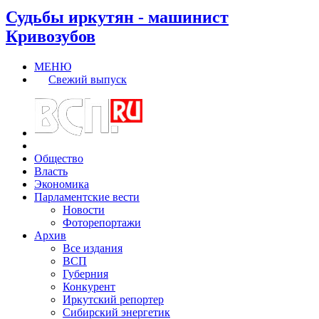
Судьбы иркутян - машинист
Кривозубов
МЕНЮ
Свежий выпуск
Общество
Власть
Экономика
Парламентские вести
Новости
Фоторепортажи
Архив
Все издания
ВСП
Губерния
Конкурент
Иркутский репортер
Сибирский энергетик