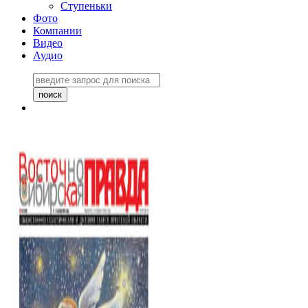
Ступеньки
Фото
Компании
Видео
Аудио
Восточно-Сибирская
правда №27243
06 ноября