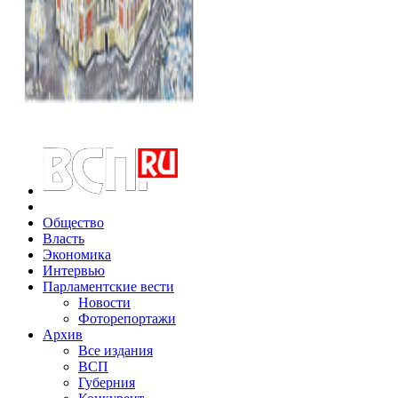
Общество
Власть
Экономика
Интервью
Парламентские вести
Новости
Фоторепортажи
Архив
Все издания
ВСП
Губерния