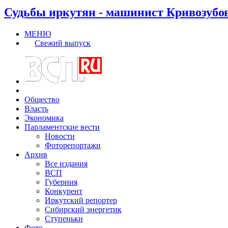
Судьбы иркутян - машинист Кривозубо
МЕНЮ
Свежий выпуск
Общество
Власть
Экономика
Парламентские вести
Новости
Фоторепортажи
Архив
Все издания
ВСП
Губерния
Конкурент
Иркутский репортер
Сибирский энергетик
Ступеньки
Фото