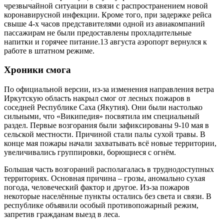
чрезвычайной ситуации в связи с распространением новой
коронавирусной инфекции. Кроме того, при задержке рейса
свыше 4-х часов представителями одной из авиакомпаний
пассажирам не были предоставлены прохладительные
напитки и горячее питание.13 августа аэропорт вернулся к
работе в штатном режиме.
Хроники смога
По официальной версии, из-за изменения направления ветра
Иркутскую область накрыл смог от лесных пожаров в
соседней Республике Саха (Якутия). Они были настолько
сильными, что «Википедия» посвятила им специальный
раздел. Первые возгорания были зафиксированы 9-10 мая в
сельской местности. Причиной стали палы сухой травы. В
конце мая пожары начали захватывать всё новые территории,
увеличивались группировки, борющиеся с огнём.
Большая часть возгораний располагалась в труднодоступных
территориях. Основная причина – грозы, аномально сухая
погода, человеческий фактор и другое. Из-за пожаров
некоторые населённые пункты остались без света и связи. В
республике объявили особый противопожарный режим,
запретив гражданам выезд в леса.