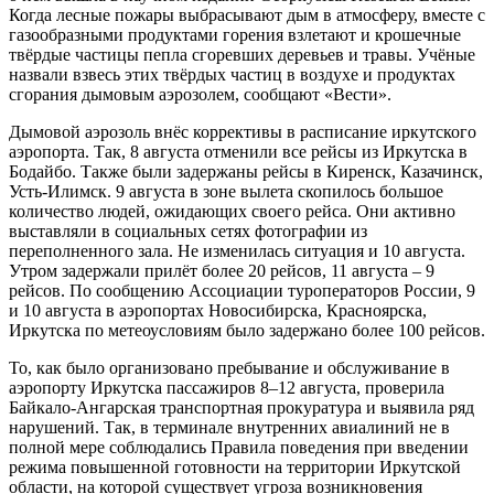
Когда лесные пожары выбрасывают дым в атмосферу, вместе с
газообразными продуктами горения взлетают и крошечные
твёрдые частицы пепла сгоревших деревьев и травы. Учёные
назвали взвесь этих твёрдых частиц в воздухе и продуктах
сгорания дымовым аэрозолем, сообщают «Вести».
Дымовой аэрозоль внёс коррективы в расписание иркутского
аэропорта. Так, 8 августа отменили все рейсы из Иркутска в
Бодайбо. Также были задержаны рейсы в Киренск, Казачинск,
Усть-Илимск. 9 августа в зоне вылета скопилось большое
количество людей, ожидающих своего рейса. Они активно
выставляли в социальных сетях фотографии из
переполненного зала. Не изменилась ситуация и 10 августа.
Утром задержали прилёт более 20 рейсов, 11 августа – 9
рейсов. По сообщению Ассоциации туроператоров России, 9
и 10 августа в аэропортах Новосибирска, Красноярска,
Иркутска по метеоусловиям было задержано более 100 рейсов.
То, как было организовано пребывание и обслуживание в
аэропорту Иркутска пассажиров 8–12 августа, проверила
Байкало-Ангарская транспортная прокуратура и выявила ряд
нарушений. Так, в терминале внутренних авиалиний не в
полной мере соблюдались Правила поведения при введении
режима повышенной готовности на территории Иркутской
области, на которой существует угроза возникновения