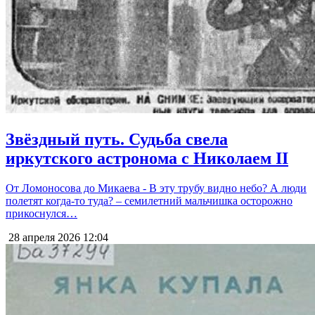
Звёздный путь. Судьба свела
иркутского астронома с Николаем II
От Ломоносова до Микаева - В эту трубу видно небо? А люди
полетят когда-то туда? – семилетний мальчишка осторожно
прикоснулся…
28 апреля 2026
12:04