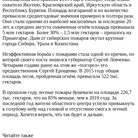
охватило Якутию, Красноярский край, Иркутскую область и
Республику Бурятия. Площадь возгораний и их количество
превысили среднегодовые значения примерно в полтора раза.
Они стали одними из наиболее масштабных за последние 20
лет, к середине августа охваченная огнём площадь превышала
5 млн гектаров. Более 30% – 1,5 млн гектаров – пришлось на
Приангарье. Дым от сибирских пожаров окутал крупные
города Сибири, Урала и Казахстана.
Неэффективная борьба с пожарами стала одной из причин, по
которой своего поста лишился губернатор Сергей Левченко.
Четырьмя годами ранее на этом же «погорел» его
предшественник Сергей Ерощенко. В 2015 году общая
площадь лесов, пройденная огнём, превысила 522 тыс.
гектаров.
В прошлом году лесные пожары бушевали на площади 226,7
тыс. гектаров, что на 85% меньше, чем в 2019 году. За
последний год жители областного центра успели привыкнуть
к голубому небу над головой и отсутствию смога в летний
период. Хочется верить, что так будет и дальше.
Читайте также