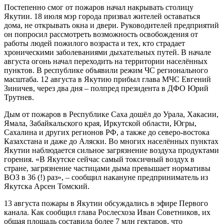
Постепенно смог от пожаров начал накрывать столицу
Якутии. 18 июля мэр города призвал жителей оставаться
дома, не открывать окна и двери. Руководителей предприятий
он попросил рассмотреть возможность освобождения от
работы людей пожилого возраста и тех, кто страдает
хроническими заболеваниями дыхательных путей. В начале
августа огонь начал переходить на территории населённых
пунктов. В республике объявили режим ЧС регионального
масштаба. 12 августа в Якутию прибыл глава МЧС Евгений
Зиничев, через два дня – полпред президента в ДФО Юрий
Трутнев.
Дым от пожаров в Республике Саха дошёл до Урала, Хакасии,
Ямала, Забайкальского края, Иркутской области, Югры,
Сахалина и других регионов РФ, а также до северо-востока
Казахстана и даже до Аляски. Во многих населённых пунктах
Якутии наблюдается сильное загрязнение воздуха продуктами
горения. «В Якутске сейчас самый токсичный воздух в
стране, загрязнение частицами дыма превышает нормативы
ВОЗ в 36 (!) раз», – сообщил накануне предприниматель из
Якутска Арсен Томский.
13 августа пожары в Якутии обсуждались в эфире Первого
канала. Как сообщил глава Рослесхоза Иван Советников, их
общая площадь составила более 7 млн гектаров, что