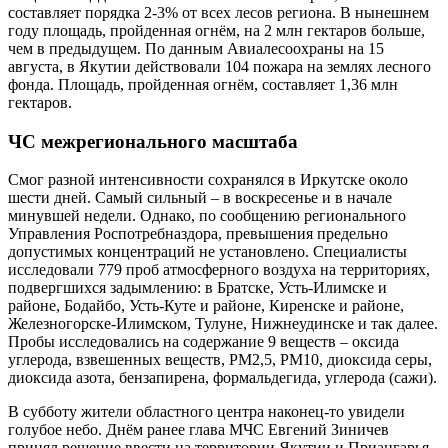
составляет порядка 2-3% от всех лесов региона. В нынешнем
году площадь, пройденная огнём, на 2 млн гектаров больше,
чем в предыдущем. По данным Авиалесоохраны на 15
августа, в Якутии действовали 104 пожара на землях лесного
фонда. Площадь, пройденная огнём, составляет 1,36 млн
гектаров.
ЧС межрегионального масштаба
Смог разной интенсивности сохранялся в Иркутске около
шести дней. Самый сильный – в воскресенье и в начале
минувшей недели. Однако, по сообщению регионального
Управления Роспотребназдора, превышения предельно
допустимых концентраций не установлено. Специалисты
исследовали 779 проб атмосферного воздуха на территориях,
подвергшихся задымлению: в Братске, Усть-Илимске и
районе, Бодайбо, Усть-Куте и районе, Киренске и районе,
Железногорске-Илимском, Тулуне, Нижнеудинске и так далее.
Пробы исследовались на содержание 9 веществ – оксида
углерода, взвешенных веществ, РМ2,5, РМ10, диоксида серы,
диоксида азота, бензапирена, формальдегида, углерода (сажи).
В субботу жители областного центра наконец-то увидели
голубое небо. Днём ранее глава МЧС Евгений Зиничев
принял решение ввести на территории Якутии и Приангарья