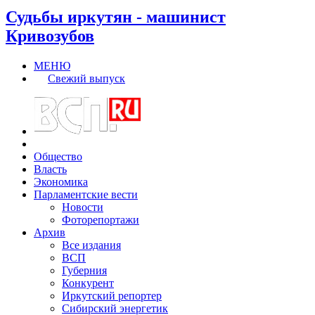
Судьбы иркутян - машинист
Кривозубов
МЕНЮ
Свежий выпуск
Общество
Власть
Экономика
Парламентские вести
Новости
Фоторепортажи
Архив
Все издания
ВСП
Губерния
Конкурент
Иркутский репортер
Сибирский энергетик