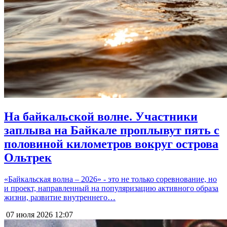
На байкальской волне. Участники
заплыва на Байкале проплывут пять с
половиной километров вокруг острова
Ольтрек
«Байкальская волна – 2026» - это не только соревнование, но
и проект, направленный на популяризацию активного образа
жизни, развитие внутреннего…
07 июля 2026
12:07