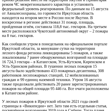
режим ЧС межрегионального характера и установить
федеральный уровень реагирования. По данным на 15 августа
от Авиалесоохраны, по горимости Иркутская область
находится на втором месте в России после Якутии. В
воскресенье в регионе действовал 31 пожар, площадь,
пройденная огнём, составила 118,8 тыс. гектаров. На третьем
месте расположился Чукотский автономный округ – 2 пожара
на 8 тыс. гектаров.
Как сообщили утром в понедельник на официальном портале
Иркутской области, за минувшие сутки на территории
лесного фонда региона ликвидированы 5 пожаров, а также
локализованы 7 ранее обнаруженных возгораний на площади
16 724,3 гектара – в Катангском, Усть-Кутском, Киренском и
Усть-Удинском районах. В тушении лесных пожаров 15
августа было задействовано 433 пожарных-десантника, 308
работников лесопожарных станций, 12 мобилизованных
граждан и 99 единиц наземной техники. Утром 16 августа
также продолжали действовать 20 ранее зарегистрированных
пожаров на общей площади 95 446 га. Все очаги расположены
в Катангском районе.
У лесных пожаров в Иркутской области 2021 года своей
страницы в «Википедии» нет. Зато там есть отдельная статья,
посвящённая возгораниям 2019 года в Сибири. Тогда пламя