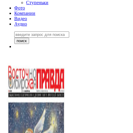
Ступеньки
Фото
Компании
Видео
Аудио
Восточно-Сибирская
правда №27243
06 ноября