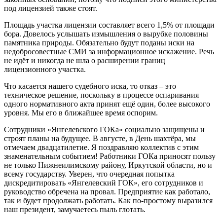
под лицензией также стоят.
Площадь участка лицензии составляет всего 1,5% от площади
бора. Довелось услышать измышления о вырубке половины
памятника природы. Обязательно будут поданы иски на
недобросовестные СМИ за информационное искажение. Речь
не идёт и никогда не шла о расширении границ
лицензионного участка.
Что касается нашего судебного иска, то отказ – это
техническое решение, поскольку в процессе оспаривания
одного нормативного акта принят ещё один, более высокого
уровня. Мы его в ближайшее время оспорим.
Сотрудники «Янгелевского ГОКа» социально защищены и
строят планы на будущее. В августе, в День шахтёра, мы
отмечаем двадцатилетие. Я поздравляю коллектив с этим
знаменательным событием! Работники ГОКа приносят пользу
не только Нижнеилимскому району, Иркутской области, но и
всему государству. Уверен, что очередная попытка
дискредитировать «Янгелевский ГОК», его сотрудников и
руководство обречена на провал. Предприятие как работало,
так и будет продолжать работать. Как по-простому выразился
наш президент, замучаетесь пыль глотать.