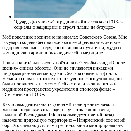
Эдуард Дикунов: «Сотрудники «Янгелевского ГОКа»
социально защищены и строят планы на будущее»
Моё поколение воспитано на идеалах Советского Союза. Мне
государство дало бесплатное высшее образование, детские
оздоровительные лагеря, спорт, хороших учителей, мудрых
командиров в армии и руководителей в медицине.
Наши «партнёры» готовы пойти на всё, чтобы фонд «В поле
зрения» снизил обороты. Они не гнушаются никакими
информационными методами. Сначала обвинили фонд в
желании сорвать строительство Суворовского училища, но
были поставлены на место. Сейчас стали «кошмарить» в
медийном пространстве учредителя и спонсора фонда –
«Янгелевский ГОК».
Как только деятельность фонда «В поле зрения» начали
массово поддерживать люди, на участок с лицензией,
выданной Роснедрами РФ несколько десятилетий назад,
наложили природную территорию – Игирменский сосновый
бор. Это сделано усилиями регионального минприроды без
законных оснований, потому что подписи этого министерства