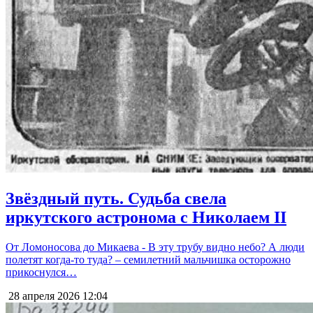
Звёздный путь. Судьба свела
иркутского астронома с Николаем II
От Ломоносова до Микаева - В эту трубу видно небо? А люди
полетят когда-то туда? – семилетний мальчишка осторожно
прикоснулся…
28 апреля 2026
12:04