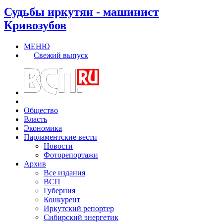
Судьбы иркутян - машинист
Кривозубов
МЕНЮ
Свежий выпуск
Общество
Власть
Экономика
Парламентские вести
Новости
Фоторепортажи
Архив
Все издания
ВСП
Губерния
Конкурент
Иркутский репортер
Сибирский энергетик