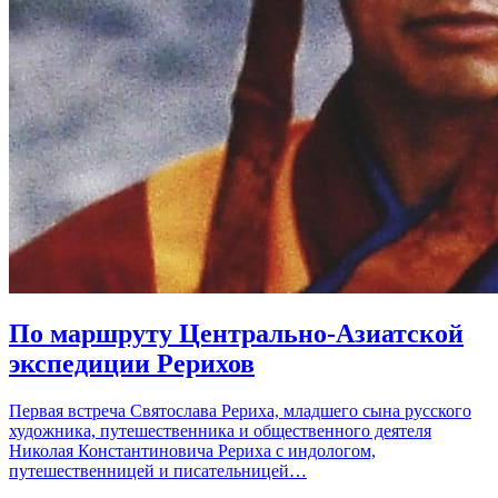
По маршруту Центрально-Азиатской
экспедиции Рерихов
Первая встреча Святослава Рериха, младшего сына русского
художника, путешественника и общественного деятеля
Николая Константиновича Рериха с индологом,
путешественницей и писательницей…