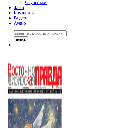
Ступеньки
Фото
Компании
Видео
Аудио
Восточно-Сибирская
правда №27243
06 ноября