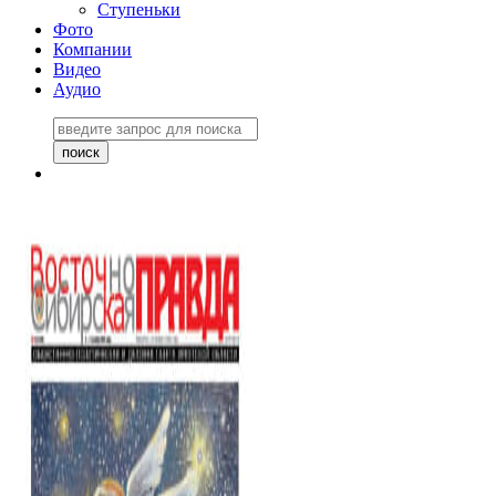
Ступеньки
Фото
Компании
Видео
Аудио
Восточно-Сибирская
правда №27243
06 ноября