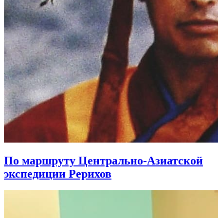
По маршруту Центрально-Азиатской
экспедиции Рерихов