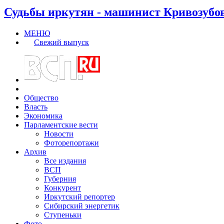
Судьбы иркутян - машинист Кривозубо
МЕНЮ
Свежий выпуск
Общество
Власть
Экономика
Парламентские вести
Новости
Фоторепортажи
Архив
Все издания
ВСП
Губерния
Конкурент
Иркутский репортер
Сибирский энергетик
Ступеньки
Фото