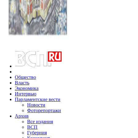
Общество
Власть
Экономика
Интервью
Парламентские вести
Новости
Фоторепортажи
Архив
Все издания
ВСП
Губерния