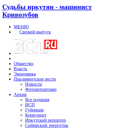
Судьбы иркутян - машинист
Кривозубов
МЕНЮ
Свежий выпуск
Общество
Власть
Экономика
Парламентские вести
Новости
Фоторепортажи
Архив
Все издания
ВСП
Губерния
Конкурент
Иркутский репортер
Сибирский энергетик