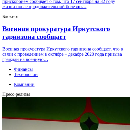
прискорбием сообщает о том, что 17 сентября на 82 году
жизни после продолжительной болезни…
Блокнот
Военная прокуратура Иркутского
гарнизона сообщает
Военная прокуратура Иркутского гарнизона сообщает, что в
связи с проведением в октябре – декабре 2020 года призыва
граждан на военную…
Финансы
Технологии
Компании
Пресс-релизы