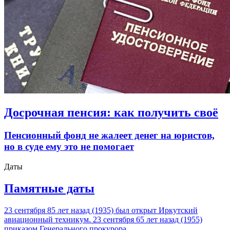
Досрочная пенсия: как получить своё
Пенсионный фонд не жалеет денег на юристов,
но в суде ему это не помогает
Даты
Памятные даты
23 сентября 85 лет назад (1935) был открыт Иркутский
авиационный техникум. 23 сентября 65 лет назад (1955)
приказом Генерального прокурора…