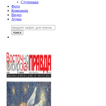
Ступеньки
Фото
Компании
Видео
Аудио
Восточно-Сибирская
правда №27243
06 ноября