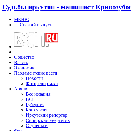
Судьбы иркутян - машинист Кривозубо
МЕНЮ
Свежий выпуск
Общество
Власть
Экономика
Парламентские вести
Новости
Фоторепортажи
Архив
Все издания
ВСП
Губерния
Конкурент
Иркутский репортер
Сибирский энергетик
Ступеньки
Фото