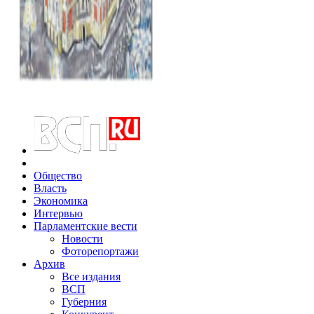
Общество
Власть
Экономика
Интервью
Парламентские вести
Новости
Фоторепортажи
Архив
Все издания
ВСП
Губерния