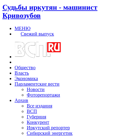
Судьбы иркутян - машинист
Кривозубов
МЕНЮ
Свежий выпуск
Общество
Власть
Экономика
Парламентские вести
Новости
Фоторепортажи
Архив
Все издания
ВСП
Губерния
Конкурент
Иркутский репортер
Сибирский энергетик