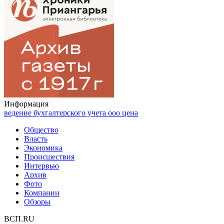
Информация
ведение бухгалтерского учета ооо цена
Общество
Власть
Экономика
Происшествия
Интервью
Архив
Фото
Компании
Обзоры
ВСП.RU