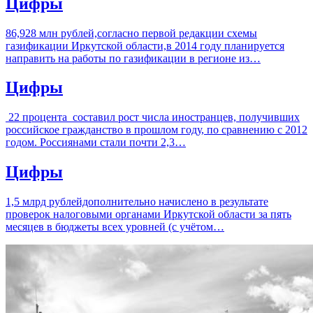
Цифры
86,928 млн рублей,согласно первой редакции схемы
газификации Иркутской области,в 2014 году планируется
направить на работы по газификации в регионе из…
Цифры
22 процента составил рост числа иностранцев, получивших
российское гражданство в прошлом году, по сравнению с 2012
годом. Россиянами стали почти 2,3…
Цифры
1,5 млрд рублейдополнительно начислено в результате
проверок налоговыми органами Иркутской области за пять
месяцев в бюджеты всех уровней (с учётом…