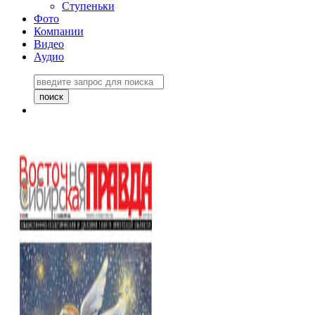
Ступеньки
Фото
Компании
Видео
Аудио
Восточно-Сибирская
правда №27243
06 ноября