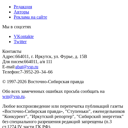
Редакция
Авторы
Реклама на сайте
Мы в соцсетях
VKontakte
Twitter
Контакты
Адрес:
664011, г. Иркутск, ул. Фурье, д. 15В
Для писем:
664011, а/я 111
E-mail:
abat@vsp.ru
Телефон:
7-3952-20–34–66
© 1997-2026 Восточно-Сибирская правда
Обо всех замеченных ошибках просьба сообщать на
wm@vsp.ru
.
Любое воспроизведение или перепечатка публикаций газеты
«Восточно-Сибирская правда», "Ступеньки", еженедельников
"Конкурент", "Иркутский репортер", "Сибирский энергетик"
без специального разрешения редакций запрещены (п.3
ст.1274 IV части ГК РФ).