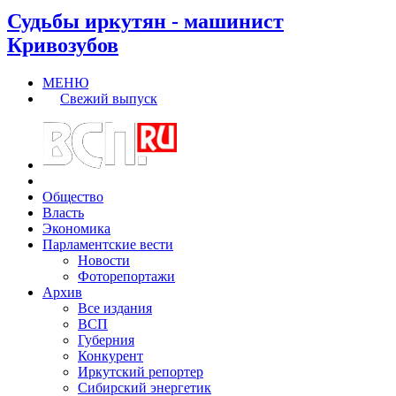
Судьбы иркутян - машинист
Кривозубов
МЕНЮ
Свежий выпуск
Общество
Власть
Экономика
Парламентские вести
Новости
Фоторепортажи
Архив
Все издания
ВСП
Губерния
Конкурент
Иркутский репортер
Сибирский энергетик