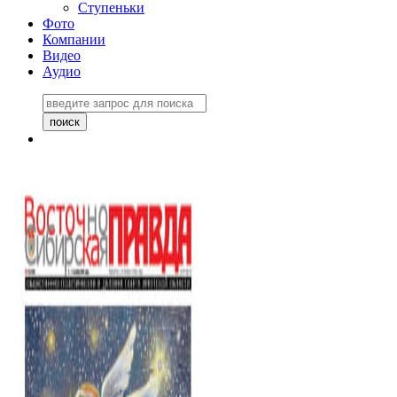
Ступеньки
Фото
Компании
Видео
Аудио
Восточно-Сибирская
правда №27243
06 ноября