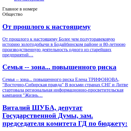
Главное в номере
Общество
От прошлого к настоящему
От прошлого к настоящему Более чем полуторавековую
историю золотодобычи в Бодайбинском районе и 80-летнюю
производственную деятельность одного из старейших
предприятий…
Семья -- зона... повышенного риска
Семья -- зона... повышенного риска Елена ТРИФОНОВА,
"Восточно-Сибирская правда" В восьми странах СНГ и Литве
стартовала региональная информационно-просветительская
кампания "Жизнь…
Виталий ШУБА, депутат
Государственной Думы, зам.
председателя комитета ГД по бюджету: