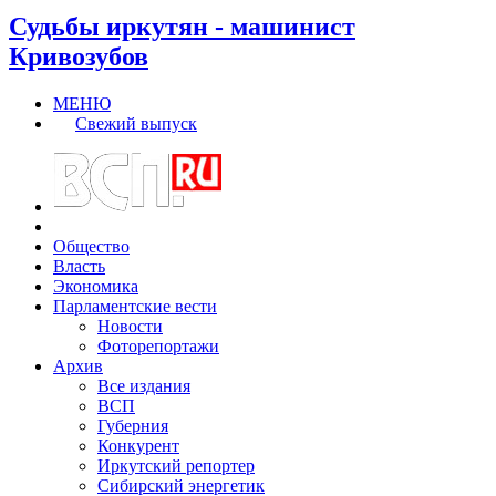
Судьбы иркутян - машинист
Кривозубов
МЕНЮ
Свежий выпуск
Общество
Власть
Экономика
Парламентские вести
Новости
Фоторепортажи
Архив
Все издания
ВСП
Губерния
Конкурент
Иркутский репортер
Сибирский энергетик