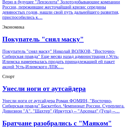
Верю в будущее "Лензолота" Золотодобывающие компании
России, пережившие жесточайший кризис середины
девяностых годов, нашли свой путь дальнейшего развития,
приспособились к…
Экономика
Покупатель "снял маску"
Покупатель "снял маску" Николай ВОЛКОВ, "Восточно-
Сибирская правда" Еще месяц назад администрация г.Усть-
Илимска намеревалась продать принадлежащий ей пакет
акций Усть-Илимского ЛПК.…
Спорт
Унесли ноги от аутсайдера
Унесли ноги от аутсайдера Роман ФОМИН, "Восточно-
Сибирская правда" Баскетбол. Чемпионат России. Суперлига.
Дивизион "А". "Шахтер" (Иркутск) -- "Арсенал" (Тула) --…
Братчане разобрались с "Маяком"