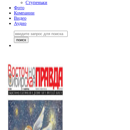
Ступеньки
Фото
Компании
Видео
Аудио
Восточно-Сибирская
правда №27243
06 ноября