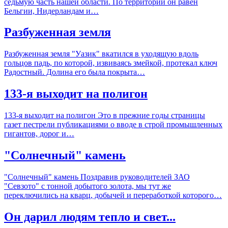
седьмую часть нашей области. По территории он равен
Бельгии, Нидерландам и…
Разбуженная земля
Разбуженная земля "Уазик" вкатился в уходящую вдоль
гольцов падь, по которой, извиваясь змейкой, протекал ключ
Радостный. Долина его была покрыта…
133-я выходит на полигон
133-я выходит на полигон Это в прежние годы страницы
газет пестрели публикациями о вводе в строй промышленных
гигантов, дорог и…
"Солнечный" камень
"Солнечный" камень Поздравив руководителей ЗАО
"Севзото" с тонной добытого золота, мы тут же
переключились на кварц, добычей и переработкой которого…
Он дарил людям тепло и свет...