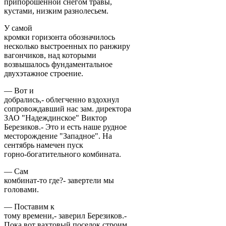
припорошенной снегом травы,
кустами, низким разнолесьем.
У самой
кромки горизонта обозначилось
несколько выстроенных по ранжиру
вагончиков, над которыми
возвышалось фундаментальное
двухэтажное строение.
— Вот и
добрались,- облегченно вздохнул
сопровождавший нас зам. директора
ЗАО "Надеждинское" Виктор
Березиков.- Это и есть наше рудное
месторождение "Западное". На
сентябрь намечен пуск
горно-богатительного комбината.
— Сам
комбинат-то где?- завертели мы
головами.
— Поставим к
тому времени,- заверил Березиков.-
Пока вот вахтовый поселок строим,