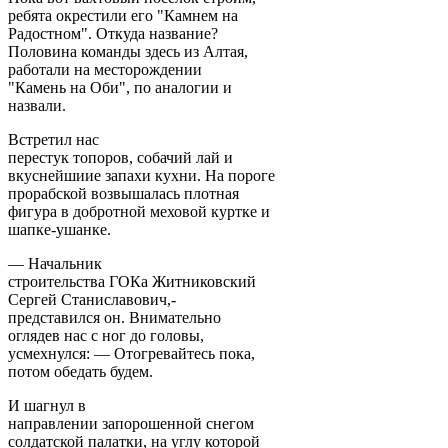
ребята окрестили его "Камнем на
Радостном". Откуда название?
Половина команды здесь из Алтая,
работали на месторождении
"Камень на Оби", по аналогии и
назвали.
Встретил нас
перестук топоров, собачий лай и
вкуснейшиие запахи кухни. На пороге
прорабской возвышалась плотная
фигура в добротной меховой куртке и
шапке-ушанке.
— Начальник
строительства ГОКа Житниковский
Сергей Станиславович,-
представился он. Внимательно
оглядев нас с ног до головы,
усмехнулся: — Отогревайтесь пока,
потом обедать будем.
И шагнул в
направлении запорошенной снегом
солдатской палатки, на углу которой