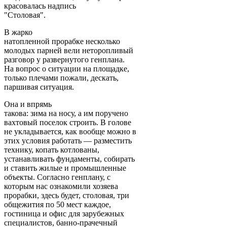
красовалась надпись
"Столовая".
В жарко
натопленной прорабке несколько
молодых парней вели неторопливый
разговор у развернутого генплана.
На вопрос о ситуации на площадке,
только плечами пожали, дескать,
паршивая ситуация.
Она и впрямь
такова: зима на носу, а им поручено
вахтовый поселок строить. В голове
не укладывается, как вообще можно в
этих условия работать — разместить
технику, копать котлованы,
устанавливать фундаменты, собирать
и ставить жилые и промышленные
объекты. Согласно генплану, с
которым нас ознакомили хозяева
прорабки, здесь будет, столовая, три
общежития по 50 мест каждое,
гостиница и офис для зарубежных
специалистов, банно-прачечный