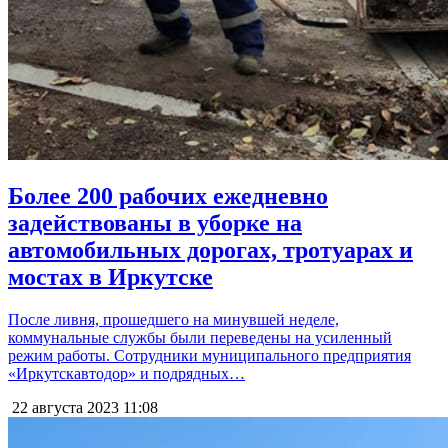
Более 200 рабочих ежедневно
задействованы в уборке на
автомобильных дорогах, тротуарах и
мостах в Иркутске
После ливня, прошедшего на минувшей неделе,
коммунальные службы были переведены на усиленный
режим работы. Сотрудники муниципального предприятия
«Иркутскавтодор» и подрядных…
22 августа 2023
11:08