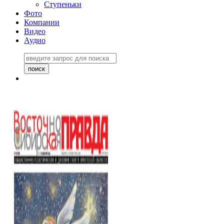
Ступеньки
Фото
Компании
Видео
Аудио
Восточно-Сибирская
правда №27243
06 ноября