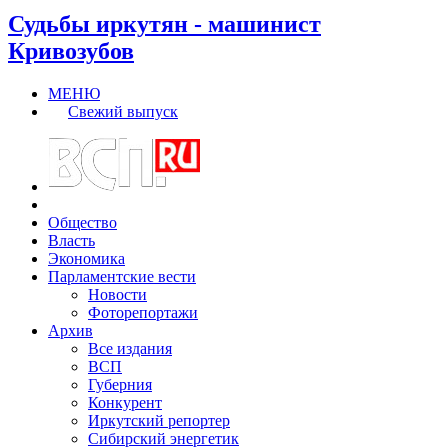
Судьбы иркутян - машинист
Кривозубов
МЕНЮ
Свежий выпуск
Общество
Власть
Экономика
Парламентские вести
Новости
Фоторепортажи
Архив
Все издания
ВСП
Губерния
Конкурент
Иркутский репортер
Сибирский энергетик