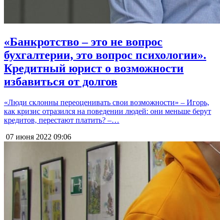
«Банкротство – это не вопрос
бухгалтерии, это вопрос психологии».
Кредитный юрист о возможности
избавиться от долгов
«Люди склонны переоценивать свои возможности» – Игорь,
как кризис отразился на поведении людей: они меньше берут
кредитов, перестают платить? –…
07 июня 2022
09:06