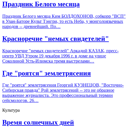
Праздник Белого месяца
Праздник Белого месяца Ким БОЛДОХОНОВ, собкорр "ВСП"
в Улан-Баторе Культ Тэнгри, то есть Неба, у монголоязычных
народов -- древнейший. По…
Красноречие "немых свидетелей"
Красноречие "немых свидетелей" Аркадий КАЗАК, пресс-
центр УВД Утром 19 декабря 1996 г. в доме на улице
Соколиной Усть-Илимска тремя выстрелами…
Где "роятся" землетрясения
Где "роятся" землетрясения Георгий КУЗНЕЦОВ, "Восточно-
Сибирская правда" Рой землетрясений -- это не образное
выражение журналиста. Это профессиональный термин
сейсмологов. 26…
Культура
Время солнечных дней