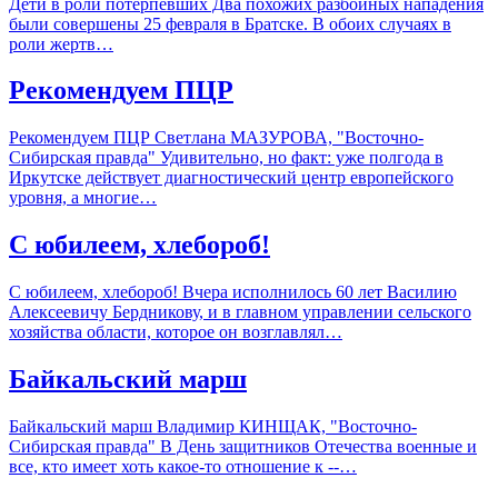
Дети в роли потерпевших Два похожих разбойных нападения
были совершены 25 февраля в Братске. В обоих случаях в
роли жертв…
Рекомендуем ПЦР
Рекомендуем ПЦР Светлана МАЗУРОВА, "Восточно-
Сибирская правда" Удивительно, но факт: уже полгода в
Иркутске действует диагностический центр европейского
уровня, а многие…
С юбилеем, хлебороб!
С юбилеем, хлебороб! Вчера исполнилось 60 лет Василию
Алексеевичу Бердникову, и в главном управлении сельского
хозяйства области, которое он возглавлял…
Байкальский марш
Байкальский марш Владимир КИНЩАК, "Восточно-
Сибирская правда" В День защитников Отечества военные и
все, кто имеет хоть какое-то отношение к --…