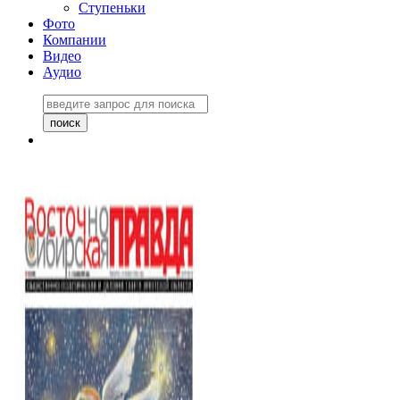
Ступеньки
Фото
Компании
Видео
Аудио
Восточно-Сибирская
правда №27243
06 ноября