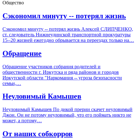
Общество
Сэкономил минуту -- потерял жизнь
Сэкономил минуту -- потерял жизнь Алексей СЛИПЧЕНКО,
ст. следователь Нижнеудинской транспортной прокуратуры
15--20 жизней ежегодно обрывается на переездах только на…
Обращение
Обращение участников собрания родителей и
общественности г. Иркутска и ряда районов и городов
Иркутской области "Наркомания -- угроза безопасности
семьи,…
Неуловимый Камышев
Неуловимый Камышев По дикой прерии скачет неуловимый
Джон. Он не потому неуловимый, что его поймать никто не
может, а потому…
От наших собкорров