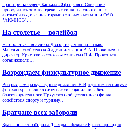
Гран-при на берегу Байкала 20 февраля в Слюдянке
проводились зимние трековые гонки на спортивных
автомобилях, организаторами которых выступили ОАО
"АКМИСЪ"…
На столетье -- волейбол
На столетье -- волейбол Два однофамильца -- глава
Максимовской сельской администрации А.А. Прокопьев и
директор Иркутского совхоза-техникума Н.Ф. Прокопьев
организовали…
Возрождаем физкультурное движение
Возрождаем физкультурное движение В Иркутском техникуме
физкультуры прошло отчетное совещание по работе
благотворительного Иркутского общественного фонда
содействия спорту и туризму…
Братчане всех забороли
Братчане всех забороли Дважды в феврале Братск проводил