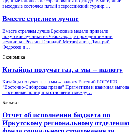
крупные юношеские соревнования по дзюдо. В минувшие
выходные состоялся пятый всероссийский турнир,…
Вместе стреляем лучше
Вместе стреляем лучше Бронзовые медали привезли
иркутские лучники из Чебоксар, где проходил зимний
чемпионат России. Геннадий Митрофанов, Дмитрий
Федосеев и…
Экономика
Китайцы получат газ, а мы -- валюту
Китайцы получат газ, а мы -- валюту Евгений БОГАЧЕВ,
"Восточно-Сибирская правда" Прагматизм и взаимная выгода
-- основные принципы отношений между…
Блокнот
Отчет об исполнении бюджета по
Иркутскому региональному отделению
фонда социального страхования за