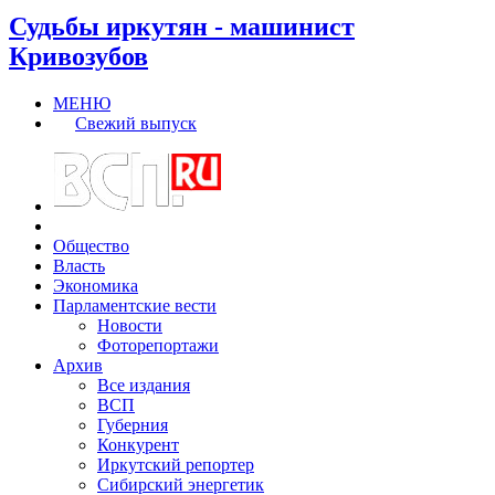
Судьбы иркутян - машинист
Кривозубов
МЕНЮ
Свежий выпуск
Общество
Власть
Экономика
Парламентские вести
Новости
Фоторепортажи
Архив
Все издания
ВСП
Губерния
Конкурент
Иркутский репортер
Сибирский энергетик