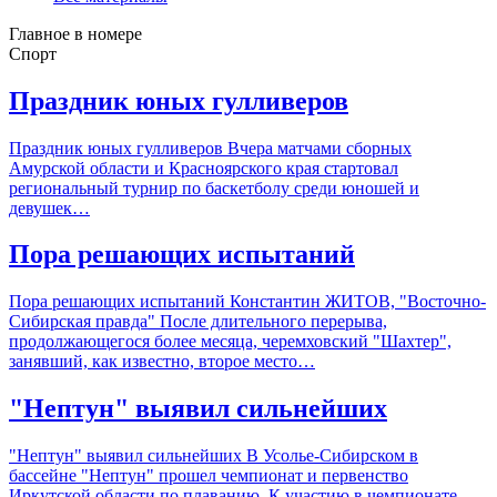
Главное в номере
Спорт
Праздник юных гулливеров
Праздник юных гулливеров Вчера матчами сборных
Амурской области и Красноярского края стартовал
региональный турнир по баскетболу среди юношей и
девушек…
Пора решающих испытаний
Пора решающих испытаний Константин ЖИТОВ, "Восточно-
Сибирская правда" После длительного перерыва,
продолжающегося более месяца, черемховский "Шахтер",
занявший, как известно, второе место…
"Нептун" выявил сильнейших
"Нептун" выявил сильнейших В Усолье-Сибирском в
бассейне "Нептун" прошел чемпионат и первенство
Иркутской области по плаванию. К участию в чемпионате…