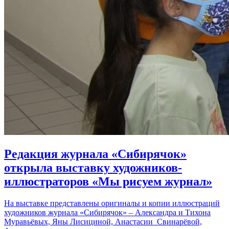
Редакция журнала «Сибирячок»
открыла выставку художников-
иллюстраторов «Мы рисуем журнал»
На выставке представлены оригиналы и копии иллюстраций
художников журнала «Сибирячок» – Александра и Тихона
Муравьёвых, Яны Лисициной, Анастасии Свинарёвой,