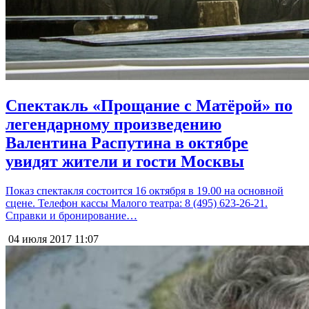
Спектакль «Прощание с Матёрой» по
легендарному произведению
Валентина Распутина в октябре
увидят жители и гости Москвы
Показ спектакля состоится 16 октября в 19.00 на основной
сцене. Телефон кассы Малого театра: 8 (495) 623-26-21.
Справки и бронирование…
04 июля 2017
11:07