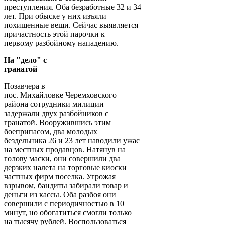
преступления. Оба безработные 32 и 34
лет. При обыске у них изъяли
похищенные вещи. Сейчас выявляется
причастность этой парочки к
первому разбойному нападению.
На "дело" с
гранатой
Позавчера в
пос. Михайловке Черемховского
района сотрудники милиции
задержали двух разбойников с
гранатой. Вооружившись этим
боеприпасом, два молодых
бездельника 26 и 23 лет наводили ужас
на местных продавцов. Натянув на
голову маски, они совершили два
дерзких налета на торговые киоски
частных фирм поселка. Угрожая
взрывом, бандиты забирали товар и
деньги из кассы. Оба разбоя они
совершили с периодичностью в 10
минут, но обогатиться смогли только
на тысячу рублей. Воспользоваться