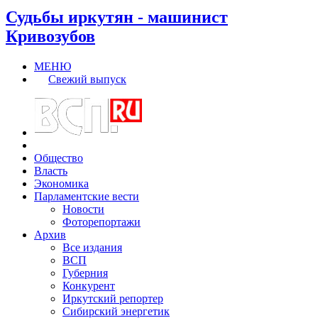
Судьбы иркутян - машинист
Кривозубов
МЕНЮ
Свежий выпуск
Общество
Власть
Экономика
Парламентские вести
Новости
Фоторепортажи
Архив
Все издания
ВСП
Губерния
Конкурент
Иркутский репортер
Сибирский энергетик