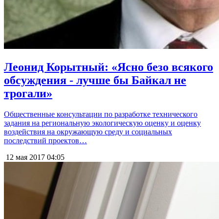
Леонид Корытный: «Ясно безо всякого
обсуждения - лучше бы Байкал не
трогали»
Общественные консультации по разработке технического
задания на региональную экологическую оценку и оценку
воздействия на окружающую среду и социальных
последствий проектов…
12 мая 2017
04:05