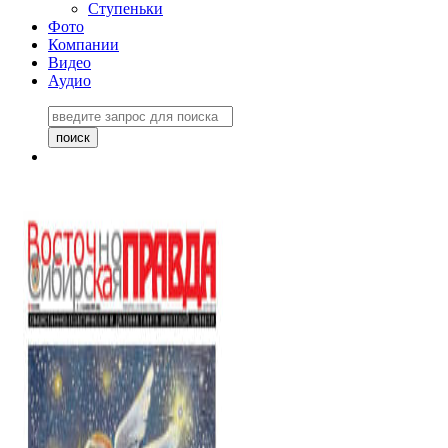
Ступеньки
Фото
Компании
Видео
Аудио
Восточно-Сибирская
правда №27243
06 ноября