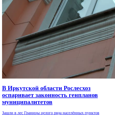
В Иркутской области Рослесхоз
оспаривает законность генпланов
муниципалитетов
Зашли в лес Границы целого ряда населённых пунктов