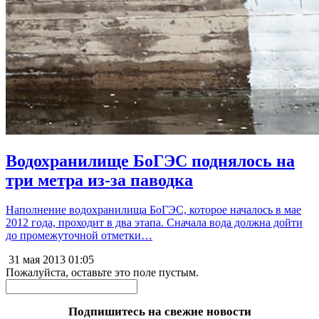
Водохранилище БоГЭС поднялось на
три метра из-за паводка
Наполнение водохранилища БоГЭС, которое началось в мае
2012 года, проходит в два этапа. Сначала вода должна дойти
до промежуточной отметки…
31 мая 2013
01:05
Пожалуйста, оставьте это поле пустым.
Подпишитесь на свежие новости