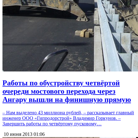
Работы по обустройству четвёртой
очереди мостового перехода через
Ангару вышли на финишную прямую
– Нам выделено 43 миллиона рублей, – рассказывает главный
инженер ООО «Гипродорстрой» Владимир Горкунов. –
Завершить работы по четвёртому пусковому…
10 июня 2013
01:06