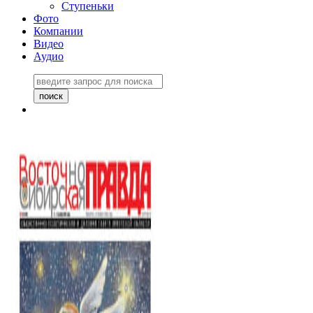
Ступеньки
Фото
Компании
Видео
Аудио
Восточно-Сибирская
правда №27243
06 ноября