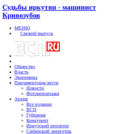
Судьбы иркутян - машинист
Кривозубов
МЕНЮ
Свежий выпуск
Общество
Власть
Экономика
Парламентские вести
Новости
Фоторепортажи
Архив
Все издания
ВСП
Губерния
Конкурент
Иркутский репортер
Сибирский энергетик