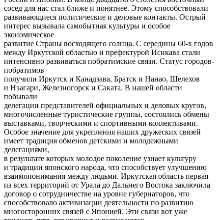
сосед для нас стал ближе и понятнее. Этому способствовали
развивающиеся политические и деловые контакты. Острый
интерес вызывала самобытная культуры и особое
экономическое
развитие Страны восходящего солнца. С середины 60-х годов
между Иркутской областью и префектурой Исикава стали
интенсивно развиваться побратимские связи. Статус городов-
побратимов
получили Иркутск и Канадзава, Братск и Нанао, Шелехов
и Нэагари, Железногорск и Саката. В нашей области
побывали
делегации представителей официальных и деловых кругов,
многочисленные туристические группы, состоялись обмены
выставками, творческими и спортивными коллективами.
Особое значение для укрепления наших дружеских связей
имеет традиция обменов детскими и молодежными
делегациями,
в результате которых молодое поколение узнает культуру
и традиции японского народа, что способствует улучшению
взаимопонимания между людьми. Иркутская область первая
из всех территорий от Урала до Дальнего Востока заключила
договор о сотрудничестве на уровне губернаторов, что
способствовало активизации деятельности по развитию
многосторонних связей с Японией. Эти связи вот уже