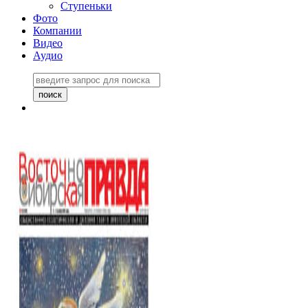
Ступеньки
Фото
Компании
Видео
Аудио
Восточно-Сибирская
правда №27243
06 ноября