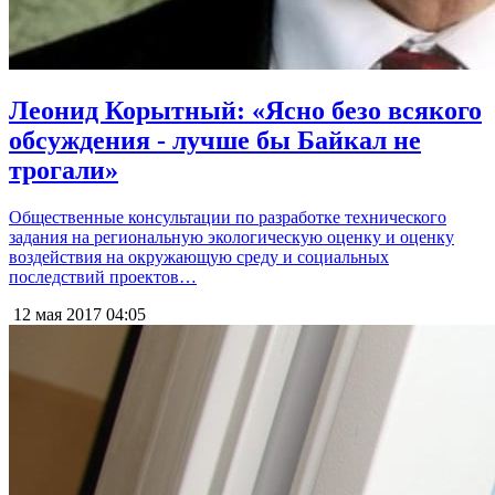
Леонид Корытный: «Ясно безо всякого
обсуждения - лучше бы Байкал не
трогали»
Общественные консультации по разработке технического
задания на региональную экологическую оценку и оценку
воздействия на окружающую среду и социальных
последствий проектов…
12 мая 2017
04:05