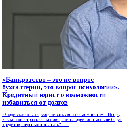
«Банкротство – это не вопрос
бухгалтерии, это вопрос психологии».
Кредитный юрист о возможности
избавиться от долгов
«Люди склонны переоценивать свои возможности» – Игорь,
как кризис отразился на поведении людей: они меньше берут
кредитов, перестают платить? –…