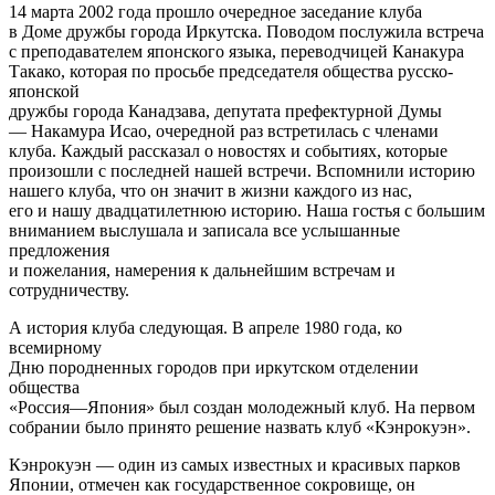
14 марта 2002 года прошло очередное заседание клуба
в Доме дружбы города Иркутска. Поводом послужила встреча
с преподавателем японского языка, переводчицей Канакура
Такако, которая по просьбе председателя общества русско-
японской
дружбы города Канадзава, депутата префектурной Думы
— Накамура Исао, очередной раз встретилась с членами
клуба. Каждый рассказал о новостях и событиях, которые
произошли с последней нашей встречи. Вспомнили историю
нашего клуба, что он значит в жизни каждого из нас,
его и нашу двадцатилетнюю историю. Наша гостья с большим
вниманием выслушала и записала все услышанные
предложения
и пожелания, намерения к дальнейшим встречам и
сотрудничеству.
А история клуба следующая. В апреле 1980 года, ко
всемирному
Дню породненных городов при иркутском отделении
общества
«Россия—Япония» был создан молодежный клуб. На первом
собрании было принято решение назвать клуб «Кэнрокуэн».
Кэнрокуэн — один из самых известных и красивых парков
Японии, отмечен как государственное сокровище, он