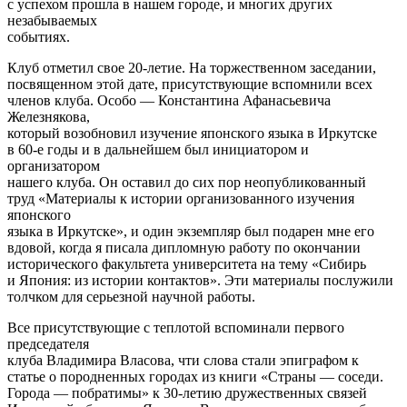
с успехом прошла в нашем городе, и многих других
незабываемых
событиях.
Клуб отметил свое 20-летие. На торжественном заседании,
посвященном этой дате, присутствующие вспомнили всех
членов клуба. Особо — Константина Афанасьевича
Железнякова,
который возобновил изучение японского языка в Иркутске
в 60-е годы и в дальнейшем был инициатором и
организатором
нашего клуба. Он оставил до сих пор неопубликованный
труд «Материалы к истории организованного изучения
японского
языка в Иркутске», и один экземпляр был подарен мне его
вдовой, когда я писала дипломную работу по окончании
исторического факультета университета на тему «Сибирь
и Япония: из истории контактов». Эти материалы послужили
толчком для серьезной научной работы.
Все присутствующие с теплотой вспоминали первого
председателя
клуба Владимира Власова, чти слова стали эпиграфом к
статье о породненных городах из книги «Страны — соседи.
Города — побратимы» к 30-летию дружественных связей