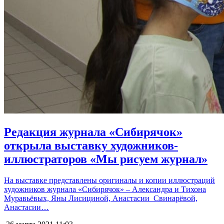
Редакция журнала «Сибирячок»
открыла выставку художников-
иллюстраторов «Мы рисуем журнал»
На выставке представлены оригиналы и копии иллюстраций
художников журнала «Сибирячок» – Александра и Тихона
Муравьёвых, Яны Лисициной, Анастасии Свинарёвой,
Анастасии…