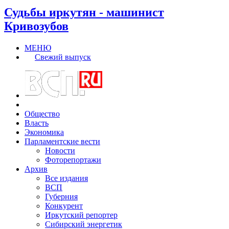
Судьбы иркутян - машинист
Кривозубов
МЕНЮ
Свежий выпуск
Общество
Власть
Экономика
Парламентские вести
Новости
Фоторепортажи
Архив
Все издания
ВСП
Губерния
Конкурент
Иркутский репортер
Сибирский энергетик