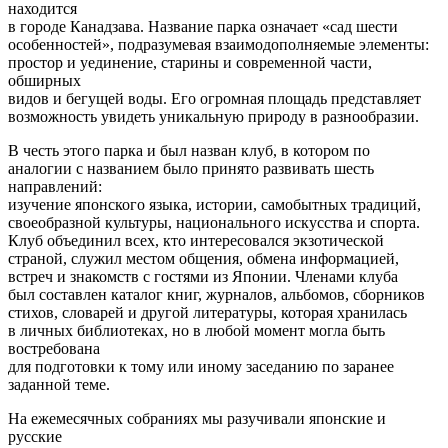
находится
в городе Канадзава. Название парка означает «сад шести
особенностей», подразумевая взаимодополняемые элементы:
простор и уединение, старины и современной части,
обширных
видов и бегущей воды. Его огромная площадь представляет
возможность увидеть уникальную природу в разнообразии.
В честь этого парка и был назван клуб, в котором по
аналогии с названием было принято развивать шесть
направлений:
изучение японского языка, истории, самобытных традиций,
своеобразной культуры, национального искусства и спорта.
Клуб объединил всех, кто интересовался экзотической
страной, служил местом общения, обмена информацией,
встреч и знакомств с гостями из Японии. Членами клуба
был составлен каталог книг, журналов, альбомов, сборников
стихов, словарей и другой литературы, которая хранилась
в личных библиотеках, но в любой момент могла быть
востребована
для подготовки к тому или иному заседанию по заранее
заданной теме.
На ежемесячных собраниях мы разучивали японские и
русские