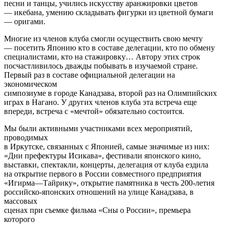
песни и танцы, учились искусству аранжировки цветов
— икебана, умению складывать фигурки из цветной бумаги
— оригами.
Многие из членов клуба смогли осуществить свою мечту
— посетить Японию кто в составе делегации, кто по обмену
специалистами, кто на стажировку… Автору этих строк
посчастливилось дважды побывать в изучаемой стране.
Первый раз в составе официальной делегации на
экономическом
симпозиуме в городе Канадзава, второй раз на Олимпийских
играх в Нагано. У других членов клуба эта встреча еще
впереди, встреча с «мечтой» обязательно состоится.
Мы были активными участниками всех мероприятий,
проводимых
в Иркутске, связанных с Японией, самые значимые из них:
«Дни префектуры Исикава», фестивали японского кино,
выставки, спектакли, концерты, делегация от клуба ездила
на открытие первого в России совместного предприятия
«Игирма—Тайрику», открытие памятника в честь 200-летия
российско-японских отношений на улице Канадзава, в
массовых
сценах при съемке фильма «Сны о России», премьера
которого