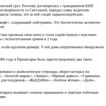
опасный груз. Поэтому договорилась с гражданином КНР,
 договорённости со Светланой, передал сумку водителю
ешила: поняла, что за ней следят наркополицейские.
 кофе», содержащий сибутрамин. Эту биологически активную
ном.
остью признала свою вину и стала содействовать следствию.
ы с испытательным сроком в 2 года.
в особо крупном размере. У неё дома оперативники обнаружили
006 году в Приангарье было зарегистрировано два таких
обавки и анаболические стероиды, оборот которых на
», «Золотой шарик», «Лимон», «Чёрный дьявол», «Гармония»,
а для похудения», «ЖуйДэМэн», «Зелёное яблоко», «Дали»,
препарата вызывает сильное привыкание и тяжёлые побочные
ками.