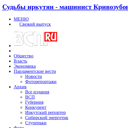
Судьбы иркутян - машинист Кривозубо
МЕНЮ
Свежий выпуск
Общество
Власть
Экономика
Парламентские вести
Новости
Фоторепортажи
Архив
Все издания
ВСП
Губерния
Конкурент
Иркутский репортер
Сибирский энергетик
Ступеньки
Фото