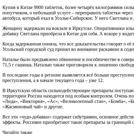
Купив в Китае 9900 таблеток, более четырёх килограммов сил
попутчиком, о небольшой услуге – переправить таблетки через 
автобуса, который ехал в Усолье-Сибирское. У него Светлана и 
Женщину задержали на вокзале в Иркутске. Оперативники изъя
добавку Светлана приобрела в Китае для себя. А вскоре у вод
Когда задержанная поняла, что все доказательства говорят о е
Усольский городской суд принял во внимание раскаяние в сод
Наталье было предъявлено обвинение в пособничестве в совер
71,5 г гашиша. Наталью также приговорили к лишению свободы
В последние годы в регионе выявляется всё больше преступле
преступления, а в начале текущего года – уже 12.
В Иркутскую область сильнодействующие препараты поступают 
территории России находится под особым контролем. Очень по
«Лида», «Виктория», «Ас», «Великолепный стан», «Бомба», «Б
«Жасминовый чай» и другие.
Все эти «чудо-добавки» содержат сибутрамин, основное дейст
эффекты. Россияне приобретают такие препараты за границей 
Читайте также