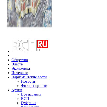
Общество
Власть
Экономика
Интервью
Парламентские вести
Новости
Фоторепортажи
Архив
Все издания
ВСП
Губерния