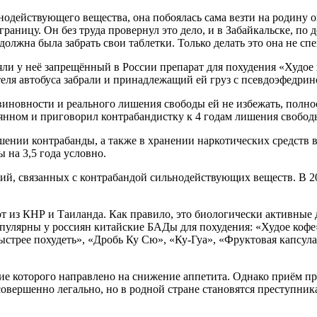
ьнодействующего вещества, она побоялась сама везти на родину 
границу. Он без труда провернул это дело, и в Забайкальске, по
должна была забрать свои таблетки. Только делать это она не сп
ли у неё запрещённый в России препарат для похудения «Худое
ителя автобуса забрали и принадлежащий ей груз с псевдоэфедри
ё виновности и реального лишения свободы ей не избежать, полн
еянном и приговорил контрабандистку к 4 годам лишения свобод
шении контрабанды, а также в хранении наркотических средств 
 на 3,5 года условно.
ний, связанных с контрабандой сильнодействующих веществ. В 2
из КНР и Таиланда. Как правило, это биологически активные д
пулярны у россиян китайские БАДы для похудения: «Худое кофе
ыстрее похудеть», «Дробь Ку Сю», «Ку-Гуа», «Фруктовая капсул
вие которого направлено на снижение аппетита. Однако приём 
совершенно легально, но в родной стране становятся преступни