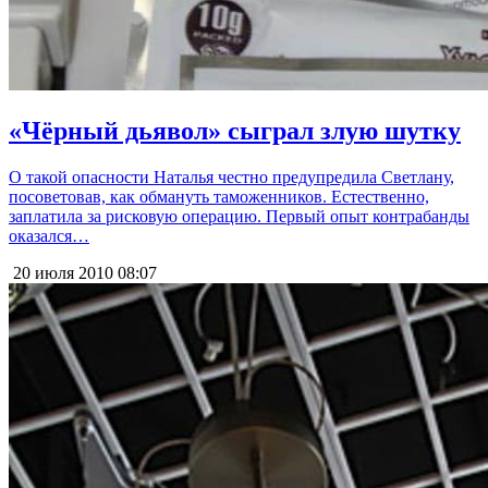
«Чёрный дьявол» сыграл злую шутку
О такой опасности Наталья честно предупредила Светлану,
посоветовав, как обмануть таможенников. Естественно,
заплатила за рисковую операцию. Первый опыт контрабанды
оказался…
20 июля 2010
08:07