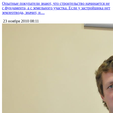
Опытные покупатели знают, что строительство начинается не
с фундамента, а с земельного участка. Если у застройщика нет
землеотвода, значит, и…
23 ноября 2010
08:11