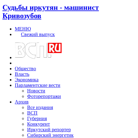
Судьбы иркутян - машинист
Кривозубов
МЕНЮ
Свежий выпуск
Общество
Власть
Экономика
Парламентские вести
Новости
Фоторепортажи
Архив
Все издания
ВСП
Губерния
Конкурент
Иркутский репортер
Сибирский энергетик