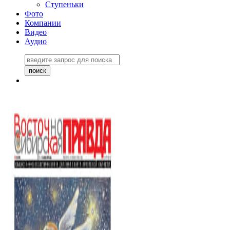
Ступеньки
Фото
Компании
Видео
Аудио
Восточно-Сибирская
правда №27243
06 ноября