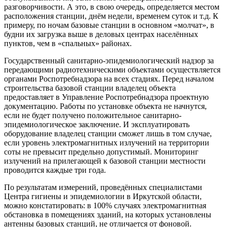
разговорчивости. А это, в свою очередь, определяется местом
расположения станции, днём недели, временем суток и т.д. К
примеру, по ночам базовые станции в основном «молчат», в
будни их загрузка выше в деловых центрах населённых
пунктов, чем в «спальных» районах.
Государственный санитарно-эпидемиологический надзор за
передающими радиотехническими объектами осуществляется
органами Роспотребнадзора на всех стадиях. Перед началом
строительства базовой станции владелец объекта
предоставляет в Управление Роспотребнадзора проектную
документацию. Работы по установке объекта не начнутся,
если не будет получено положительное санитарно-
эпидемиологическое заключение. И эксплуатировать
оборудование владелец станции сможет лишь в том случае,
если уровень электромагнитных излучений на территории
соты не превысит предельно допустимый. Мониторинг
излучений на прилегающей к базовой станции местности
проводится каждые три года.
По результатам измерений, проведённых специалистами
Центра гигиены и эпидемиологии в Иркутской области,
можно констатировать: в 100% случаях электромагнитная
обстановка в помещениях зданий, на которых установлены
антенны базовых станций, не отличается от фоновой.