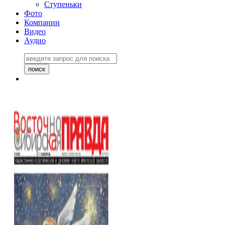
Ступеньки
Фото
Компании
Видео
Аудио
Восточно-Сибирская
правда №27243
06 ноября