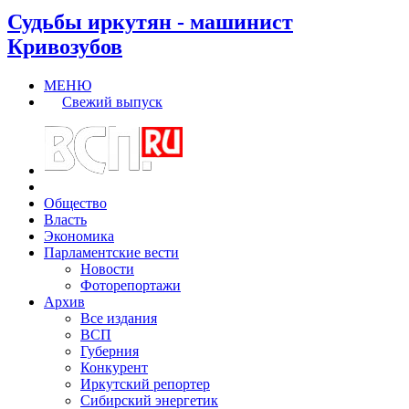
Судьбы иркутян - машинист
Кривозубов
МЕНЮ
Свежий выпуск
Общество
Власть
Экономика
Парламентские вести
Новости
Фоторепортажи
Архив
Все издания
ВСП
Губерния
Конкурент
Иркутский репортер
Сибирский энергетик