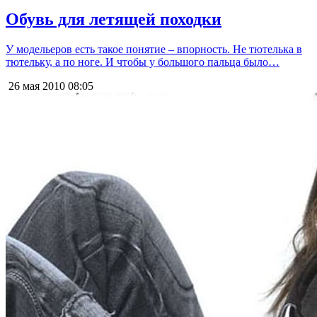
Обувь для летящей походки
У модельеров есть такое понятие – впорность. Не тютелька в
тютельку, а по ноге. И чтобы у большого пальца было…
26 мая 2010
08:05