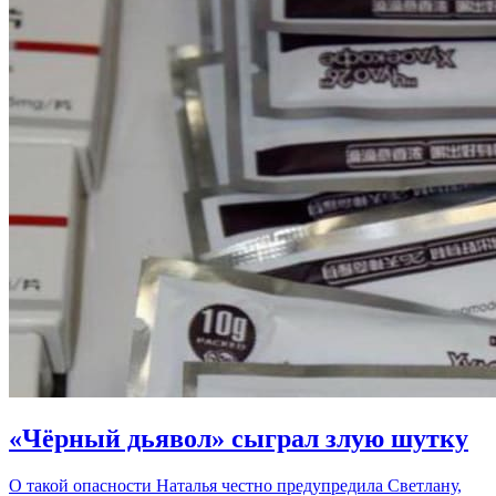
«Чёрный дьявол» сыграл злую шутку
О такой опасности Наталья честно предупредила Светлану,