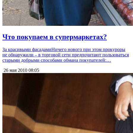
Что покупаем в супермаркетах?
За красивыми фасадамиНичего нового при этом прокуроры
не обнаружили – в торговой сети предпочитают пользоваться
старыми добрыми способами обмана покупателей:…
26 мая 2010
08:05