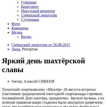
Губерния
Конкурент
Иркутский репортер
Сибирский энергетик
Ступеньки
Фото
Компании
Медиа
Видео
Сибирский энергетик от 26.08.2011
Даты
, Репортаж
Яркий день шахтёрской
славы
Автор: Алексей СИВЕНЯ
Тулунский спорткомплекс «Шахтёр» 20 августа встречал
участников традиционной ежегодной спартакиады горняков,
посвящённой Дню шахтёра, празднично. Звучала музыка, а на
зелёном травяном ковре стадиона были аккуратно размечены
сразу две волейбольные площадки и два мини-футбольных