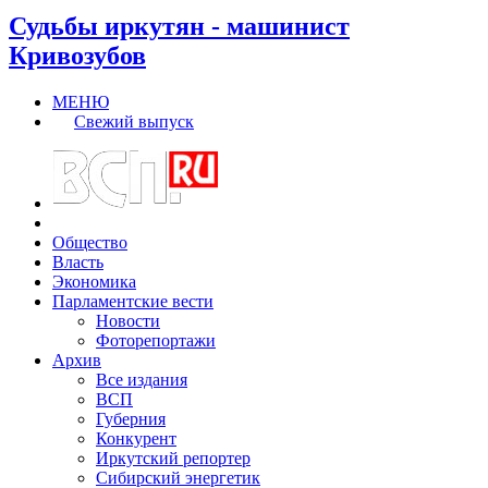
Судьбы иркутян - машинист
Кривозубов
МЕНЮ
Свежий выпуск
Общество
Власть
Экономика
Парламентские вести
Новости
Фоторепортажи
Архив
Все издания
ВСП
Губерния
Конкурент
Иркутский репортер
Сибирский энергетик