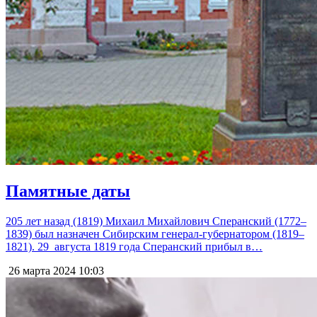
Памятные даты
205 лет назад (1819) Михаил Михайлович Сперанский (1772–
1839) был назначен Сибирским генерал-губернатором (1819–
1821). 29 августа 1819 года Сперанский прибыл в…
26 марта 2024
10:03