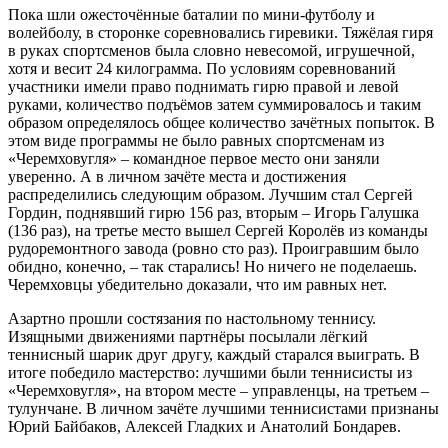
Пока шли ожесточённые баталии по мини-футболу и
волейболу, в сторонке соревновались гиревики. Тяжёлая гиря
в руках спортсменов была словно невесомой, игрушечной,
хотя и весит 24 килограмма. По условиям соревнований
участники имели право поднимать гирю правой и левой
руками, количество подъёмов затем суммировалось и таким
образом определялось общее количество зачётных попыток. В
этом виде программы не было равных спортсменам из
«Черемховугля» – командное первое место они заняли
уверенно. А в личном зачёте места и достижения
распределились следующим образом. Лучшим стал Сергей
Гордин, поднявший гирю 156 раз, вторым – Игорь Галушка
(136 раз), на третье место вышел Сергей Королёв из команды
рудоремонтного завода (ровно сто раз). Проигравшим было
обидно, конечно, – так старались! Но ничего не поделаешь.
Черемховцы убедительно доказали, что им равных нет.
Азартно прошли состязания по настольному теннису.
Изящными движениями партнёры посылали лёгкий
теннисный шарик друг другу, каждый старался выиграть. В
итоге победило мастерство: лучшими были теннисисты из
«Черемховугля», на втором месте – управленцы, на третьем –
тулунчане. В личном зачёте лучшими теннисистами признаны
Юрий Байбаков, Алексей Гладких и Анатолий Бондарев.