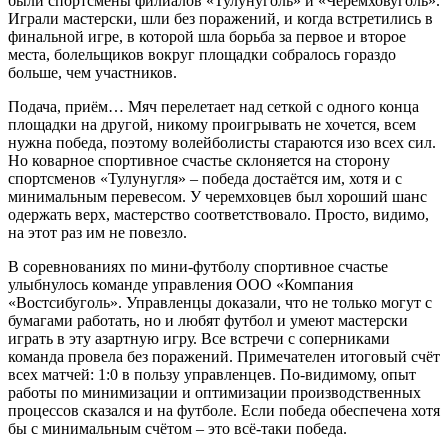
были спортсмены филиалов «Тулунуголь» и «Черемховуголь».
Играли мастерски, шли без поражений, и когда встретились в
финальной игре, в которой шла борьба за первое и второе
места, болельщиков вокруг площадки собралось гораздо
больше, чем участников.
Подача, приём… Мяч перелетает над сеткой с одного конца
площадки на другой, никому проигрывать не хочется, всем
нужна победа, поэтому волейболисты стараются изо всех сил.
Но коварное спортивное счастье склоняется на сторону
спортсменов «Тулунугля» – победа достаётся им, хотя и с
минимальным перевесом. У черемховцев был хороший шанс
одержать верх, мастерство соответствовало. Просто, видимо,
на этот раз им не повезло.
В соревнованиях по мини-футболу спортивное счастье
улыбнулось команде управления ООО «Компания
«Востсибуголь». Управленцы доказали, что не только могут с
бумагами работать, но и любят футбол и умеют мастерски
играть в эту азартную игру. Все встречи с соперниками
команда провела без поражений. Примечателен итоговый счёт
всех матчей: 1:0 в пользу управленцев. По-видимому, опыт
работы по минимизации и оптимизации производственных
процессов сказался и на футболе. Если победа обеспечена хотя
бы с минимальным счётом – это всё-таки победа.