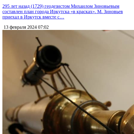
295 лет назад (1729) геодезистом Михаилом Зиновьевым
составлен план города Иркутска «в красках». М. Зиновьев
приехал в Иркутск вместе с…
13 февраля 2024
07:02