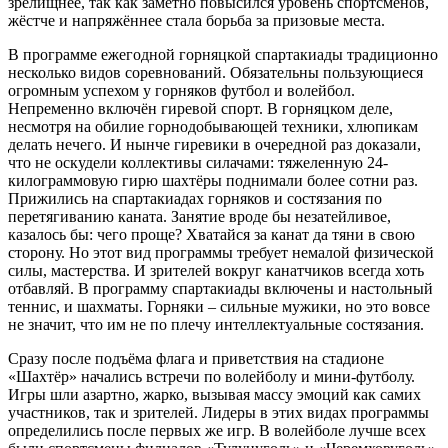
зрелищнее, так как заметно повысился уровень спортсменов,
жёстче и напряжённее стала борьба за призовые места.
В программе ежегодной горняцкой спартакиады традиционно
несколько видов соревнований. Обязательны пользующиеся
огромным успехом у горняков футбол и волейбол.
Непременно включён гиревой спорт. В горняцком деле,
несмотря на обилие горнодобывающей техники, хлюпикам
делать нечего. И нынче гиревики в очередной раз доказали,
что не оскудели коллективы силачами: тяжеленную 24-
килограммовую гирю шахтёры поднимали более сотни раз.
Прижились на спартакиадах горняков и состязания по
перетягиванию каната. Занятие вроде бы незатейливое,
казалось бы: чего проще? Хватайся за канат да тяни в свою
сторону. Но этот вид программы требует немалой физической
силы, мастерства. И зрителей вокруг канатчиков всегда хоть
отбавляй. В программу спартакиады включены и настольный
теннис, и шахматы. Горняки – сильные мужики, но это вовсе
не значит, что им не по плечу интеллектуальные состязания.
Сразу после подъёма флага и приветствия на стадионе
«Шахтёр» начались встречи по волейболу и мини-футболу.
Игры шли азартно, жарко, вызывая массу эмоций как самих
участников, так и зрителей. Лидеры в этих видах программы
определились после первых же игр. В волейболе лучше всех