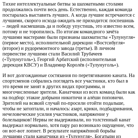
Тихие интеллектуальные битвы за шахматными столами
продолжались почти весь день. Естественно, каждая команда
постаралась выставить лучших. А когда лучшие встречаются с
лучшими, скорого исхода ожидать не приходится: поспешишь
– людей насмешишь да и победу упустишь, это известно всем,
потому и не торопились. По итогам командного зачёта
лучшими мастерами были признаны шахматисты «Тулунугля»
(первое место), исполнительной дирекции «Востсибугля»
(второе) и рудоремонтного завода (третье). В личном
первенстве лучшими стали Василий Трубачеев
(«Тулунуголь»), Георгий Арбатский (исполнительная
дирекция КВСУ) и Владимир Королёв («Тулунуголь»).
И вот долгожданные состязания по перетягиванию каната. На
спортсменов собрались поглядеть все участники, кто был в
это время не занят в других видах программы, и
многочисленные зрители. Канатчики из всех команд были как
на подбор: этакие добрыни никитичи и алёши поповичи.
Зрителей на всякий случай по-просили отойти подальше,
чтобы не затоптали, и началось: азарт, крики, подбадривания,
нечеловеческие усилия участников, напряжение у
болельщиков! Нервы не выдерживали, но толстенный канат
выдержал нормально, хотя пару раз возникало ощущение, что
он вот-вот лопнет. В результате напряжённой борьбы
лучшими стали канатчики из «Тулунугля». Богатыри из