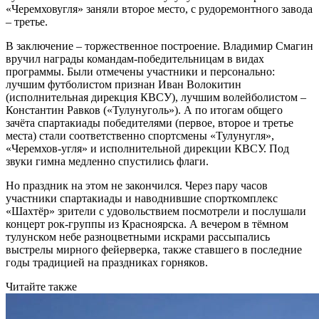
«Черемховугля» заняли второе место, с рудоремонтного завода
– третье.
В заключение – торжественное построение. Владимир Смагин
вручил награды командам-победительницам в видах
программы. Были отмечены участники и персонально:
лучшим футболистом признан Иван Волокитин
(исполнительная дирекция КВСУ), лучшим волейболистом –
Константин Равков («Тулунуголь»). А по итогам общего
зачёта спартакиады победителями (первое, второе и третье
места) стали соответственно спортсмены «Тулунугля»,
«Черемхов-угля» и исполнительной дирекции КВСУ. Под
звуки гимна медленно спустились флаги.
Но праздник на этом не закончился. Через пару часов
участники спартакиады и наводнившие спорткомплекс
«Шахтёр» зрители с удовольствием посмотрели и послушали
концерт рок-группы из Красноярска. А вечером в тёмном
тулунском небе разноцветными искрами рассыпались
выстрелы мирного фейерверка, также ставшего в последние
годы традицией на праздниках горняков.
Читайте также