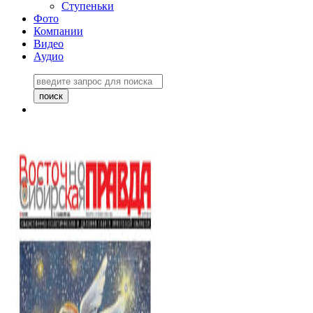
Ступеньки
Фото
Компании
Видео
Аудио
Восточно-Сибирская
правда №27243
06 ноября