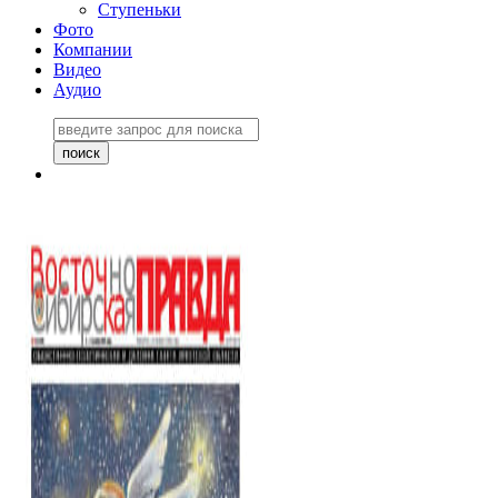
Ступеньки
Фото
Компании
Видео
Аудио
Восточно-Сибирская
правда №27243
06 ноября