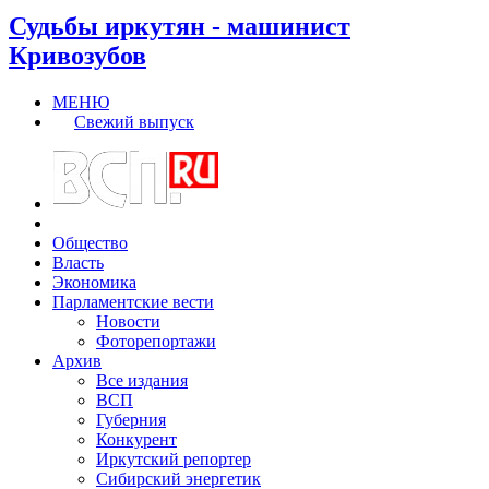
Судьбы иркутян - машинист
Кривозубов
МЕНЮ
Свежий выпуск
Общество
Власть
Экономика
Парламентские вести
Новости
Фоторепортажи
Архив
Все издания
ВСП
Губерния
Конкурент
Иркутский репортер
Сибирский энергетик