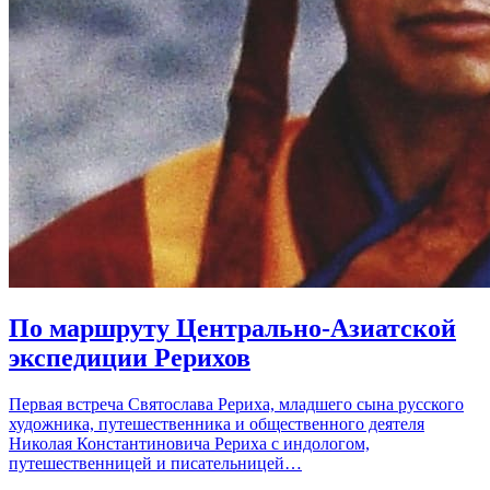
По маршруту Центрально-Азиатской
экспедиции Рерихов
Первая встреча Святослава Рериха, младшего сына русского
художника, путешественника и общественного деятеля
Николая Константиновича Рериха с индологом,
путешественницей и писательницей…