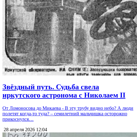
Звёздный путь. Судьба свела
иркутского астронома с Николаем II
От Ломоносова до Микаева - В эту трубу видно небо? А люди
полетят когда-то туда? – семилетний мальчишка осторожно
прикоснулся…
28 апреля 2026
12:04