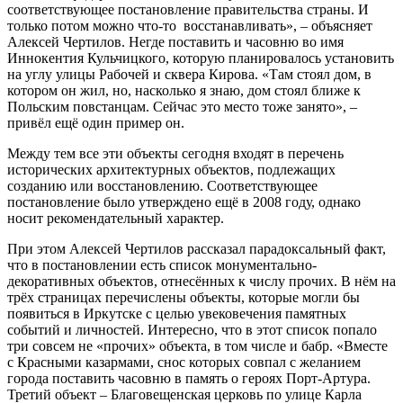
соответствующее постановление правительства страны. И
только потом можно что-то восстанавливать», – объясняет
Алексей Чертилов. Негде поставить и часовню во имя
Иннокентия Кульчицкого, которую планировалось установить
на углу улицы Рабочей и сквера Кирова. «Там стоял дом, в
котором он жил, но, насколько я знаю, дом стоял ближе к
Польским повстанцам. Сейчас это место тоже занято», –
привёл ещё один пример он.
Между тем все эти объекты сегодня входят в перечень
исторических архитектурных объектов, подлежащих
созданию или восстановлению. Соответствующее
постановление было утверждено ещё в 2008 году, однако
носит рекомендательный характер.
При этом Алексей Чертилов рассказал парадоксальный факт,
что в постановлении есть список монументально-
декоративных объектов, отнесённых к числу прочих. В нём на
трёх страницах перечислены объекты, которые могли бы
появиться в Иркутске с целью увековечения памятных
событий и личностей. Интересно, что в этот список попало
три совсем не «прочих» объекта, в том числе и бабр. «Вместе
с Красными казармами, снос которых совпал с желанием
города поставить часовню в память о героях Порт-Артура.
Третий объект – Благовещенская церковь по улице Карла