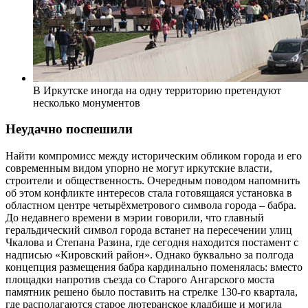
В Иркутске иногда на одну территорию претендуют
несколько монументов
Неудачно поспешили
Найти компромисс между историческим обликом города и его
современным видом упорно не могут иркутские власти,
строители и общественность. Очередным поводом напомнить
об этом конфликте интересов стала готовящаяся установка в
областном центре четырёхметрового символа города – бабра.
До недавнего времени в мэрии говорили, что главный
геральдический символ города встанет на пересечении улиц
Чкалова и Степана Разина, где сегодня находится постамент с
надписью «Кировский район». Однако буквально за полгода
концепция размещения бабра кардинально поменялась: вместо
площадки напротив съезда со Старого Ангарского моста
памятник решено было поставить на стрелке 130-го квартала,
где располагаются старое лютеранское кладбище и могила