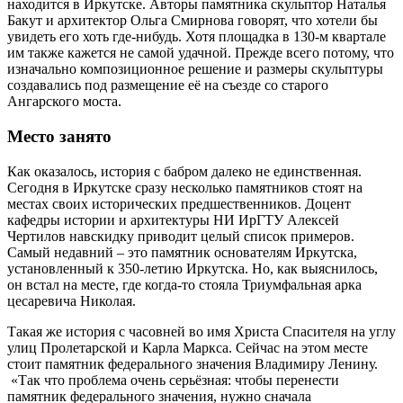
находится в Иркутске. Авторы памятника скульптор Наталья
Бакут и архитектор Ольга Смирнова говорят, что хотели бы
увидеть его хоть где-нибудь. Хотя площадка в 130-м квартале
им также кажется не самой удачной. Прежде всего потому, что
изначально композиционное решение и размеры скульптуры
создавались под размещение её на съезде со старого
Ангарского моста.
Место занято
Как оказалось, история с бабром далеко не единственная.
Сегодня в Иркутске сразу несколько памятников стоят на
местах своих исторических предшественников. Доцент
кафедры истории и архитектуры НИ ИрГТУ Алексей
Чертилов навскидку приводит целый список примеров.
Самый недавний – это памятник основателям Иркутска,
установленный к 350-летию Иркутска. Но, как выяснилось,
он встал на месте, где когда-то стояла Триумфальная арка
цесаревича Николая.
Такая же история с часовней во имя Христа Спасителя на углу
улиц Пролетарской и Карла Маркса. Сейчас на этом месте
стоит памятник федерального значения Владимиру Ленину.
«Так что проблема очень серьёзная: чтобы перенести
памятник федерального значения, нужно сначала