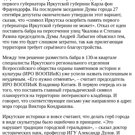
первого губернатора Иркутской губернии Карла фон
Фрауендорфа. На последнем заседании Думы города 27
сентября депутаты окончательно утвердили этот вариант,
сказав, что «символ Иркутска оскорбить память первого
губернатора Иркутской губернии не может». Отказ от идеи
поставить бабра на пересечении улиц Чкалова и Степана
Разина председатель Думы Андрей Лабыгин объяснил тем,
что там это будет слишком затратно, так как прилегающая
территория требует серьёзного благоустройства.
Между тем решение разместить бабра в 130-м квартале
специалисты Иркутского регионального отделения
Всероссийского общества охраны памятников истории и
культуры (ИРО ВООПИиК) уже успели назвать поспешным и
неудачным. «Его нужно отменять», – считает председатель
ИРО ВООПИиК Владимир Китаев. В первую очередь из-за
того, что поставить главный геральдический символ
планируется на территории лютеранского кладбища. И
говорит, что соответствующее письмо уже направлено в адрес
мэра города Виктора Кондрашова.
Иркутские историки и вовсе считают, что делать герб города
в виде скульптуры было ошибочно в принципе. «Это
нарушает традиции городской геральдики», – сказал доктор
исторических наук, профессор ИГУ Александр Дулов. И