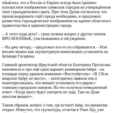
объяснил, что в России и Европе всегда было принято
плоскостное изображение символов городов на утверждённом
типе геральдического щита. При этом Дулов согласился, что
пропагандировать герб города необходимо, и предложил
разместить геральдические изображения на здании областного
правительства и администрации города.
– А этого куда деть? – сразу возник вопрос у других членов
ИРО ВООПИиК, участвовавших в обсуждении.
– На дачу автору, – предложил кто-то из собравшихся. – Или
вполне можно как скульптурную композицию установить на
бульваре Гагарина.
Главный архитектор Иркутской области Екатерина Протасова
напомнила и про ещё один вариант размещения бабра – на
площади перед зданием компании «Востсибуголь». «В 130-м
квартале бабру не место», – категорично заявила она и
поинтересовалась, что мешает установить его рядом с
главным городским сквером. На что получила немедленный
ответ: «Тогда хвост будет смотреть не туда. Там он Думе
хвостом мешает».
Таким образом, вопрос о том, где встанет бабр, по-прежнему
открыт. Известно, что скульптура, отлитая в Улан-Удэ, уже