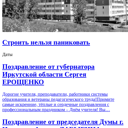
Строить нельзя паниковать
Даты
Поздравление от губернатора
Иркутской области Сергея
ЕРОЩЕНКО
Дорогие учителя, преподаватели, работники системы
образования и ветераны педагогического труда!Примите
самые искренние, тёплые и сердечные поздравления с
профессиональным праздником – Днём учителя! Вы…
Поздравление от председателя Думы г.