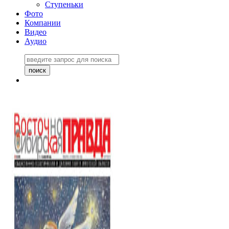
Ступеньки
Фото
Компании
Видео
Аудио
Восточно-Сибирская
правда №27243
06 ноября