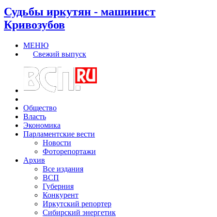
Судьбы иркутян - машинист
Кривозубов
МЕНЮ
Свежий выпуск
Общество
Власть
Экономика
Парламентские вести
Новости
Фоторепортажи
Архив
Все издания
ВСП
Губерния
Конкурент
Иркутский репортер
Сибирский энергетик