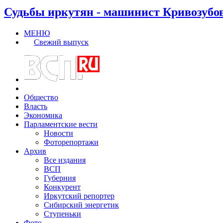
Судьбы иркутян - машинист Кривозубо
МЕНЮ
Свежий выпуск
Общество
Власть
Экономика
Парламентские вести
Новости
Фоторепортажи
Архив
Все издания
ВСП
Губерния
Конкурент
Иркутский репортер
Сибирский энергетик
Ступеньки
Фото