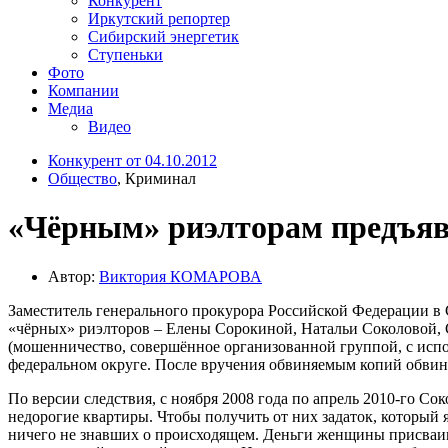
Конкурент
Иркутский репортер
Сибирский энергетик
Ступеньки
Фото
Компании
Медиа
Видео
Конкурент от 04.10.2012
Общество
, Криминал
«Чёрным» риэлторам предъяв
Автор:
Виктория КОМАРОВА
Заместитель генерального прокурора Российской Федерации в
«чёрных» риэлторов – Елены Сорокиной, Натальи Соколовой, С
(мошенничество, совершённое организованной группой, с исп
федеральном округе. После вручения обвиняемым копий обвини
По версии следствия, с ноября 2008 года по апрель 2010-го 
недорогие квартиры. Чтобы получить от них задаток, который
ничего не знавших о происходящем. Деньги женщины присваив