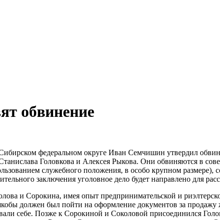
ят обвинение
 Сибирском федеральном округе Иван Семчишин утвердил обвин
танислава Головкова и Алексея Рыкова. Они обвиняются в сове
ользованием служебного положения, в особо крупном размере),
тельного заключения уголовное дело будет направлено для рас
Соколова и Сорокина, имея опыт предпринимательской и риэлтер
 якобы должен был пойти на оформление документов за продажу 
али себе. Позже к Сорокиной и Соколовой присоединился Голов