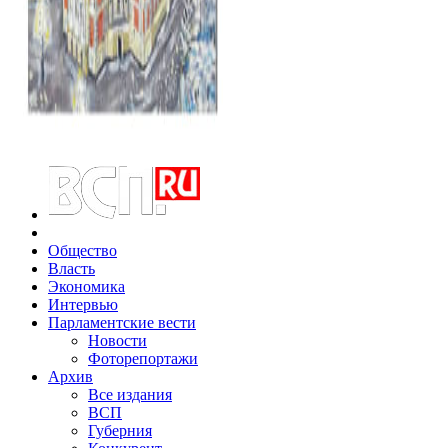
Общество
Власть
Экономика
Интервью
Парламентские вести
Новости
Фоторепортажи
Архив
Все издания
ВСП
Губерния