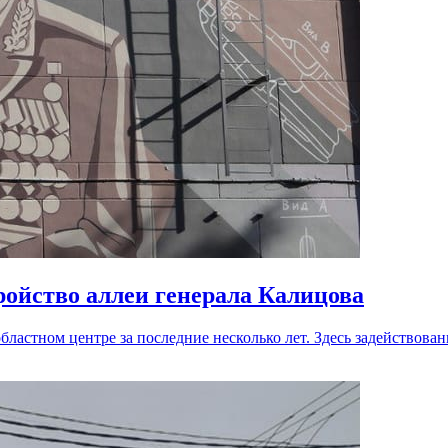
ройство аллеи генерала Калицова
ластном центре за последние несколько лет. Здесь задействов