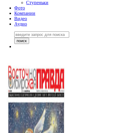
Ступеньки
Фото
Компании
Видео
Аудио
Восточно-Сибирская
правда №27243
06 ноября