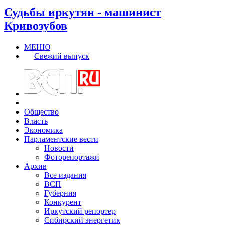
Судьбы иркутян - машинист
Кривозубов
МЕНЮ
Свежий выпуск
Общество
Власть
Экономика
Парламентские вести
Новости
Фоторепортажи
Архив
Все издания
ВСП
Губерния
Конкурент
Иркутский репортер
Сибирский энергетик