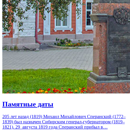
Памятные даты
205 лет назад (1819) Михаил Михайлович Сперанский (1772–
1839) был назначен Сибирским генерал-губернатором (1819–
1821). 29 августа 1819 года Сперанский прибыл в…