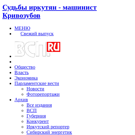
Судьбы иркутян - машинист
Кривозубов
МЕНЮ
Свежий выпуск
Общество
Власть
Экономика
Парламентские вести
Новости
Фоторепортажи
Архив
Все издания
ВСП
Губерния
Конкурент
Иркутский репортер
Сибирский энергетик