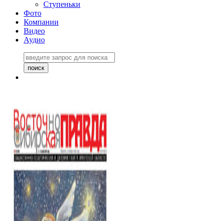
Ступеньки
Фото
Компании
Видео
Аудио
Восточно-Сибирская
правда №27243
06 ноября