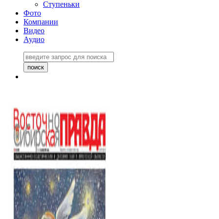
Ступеньки
Фото
Компании
Видео
Аудио
Восточно-Сибирская
правда №27243
06 ноября