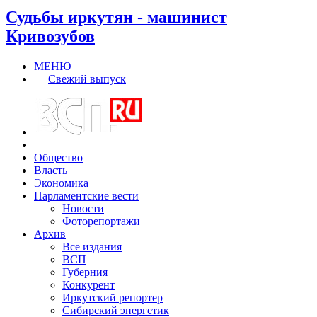
Судьбы иркутян - машинист
Кривозубов
МЕНЮ
Свежий выпуск
Общество
Власть
Экономика
Парламентские вести
Новости
Фоторепортажи
Архив
Все издания
ВСП
Губерния
Конкурент
Иркутский репортер
Сибирский энергетик