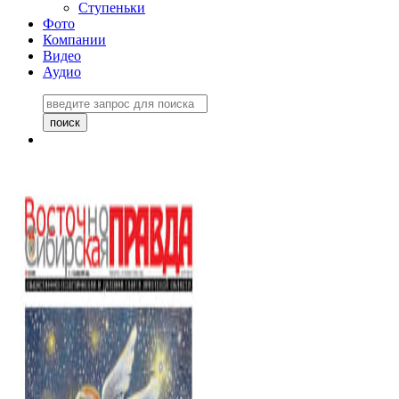
Ступеньки
Фото
Компании
Видео
Аудио
Восточно-Сибирская
правда №27243
06 ноября