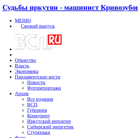
Судьбы иркутян - машинист Кривозубо
МЕНЮ
Свежий выпуск
Общество
Власть
Экономика
Парламентские вести
Новости
Фоторепортажи
Архив
Все издания
ВСП
Губерния
Конкурент
Иркутский репортер
Сибирский энергетик
Ступеньки
Фото