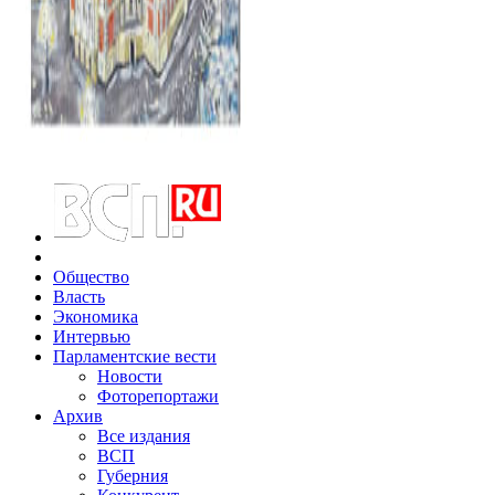
Общество
Власть
Экономика
Интервью
Парламентские вести
Новости
Фоторепортажи
Архив
Все издания
ВСП
Губерния