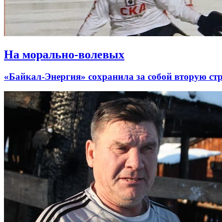
На морально-волевых
«Байкал-Энергия» сохранила за собой вторую ст