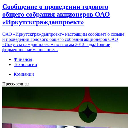
Сообщение о проведении годового
общего собрания акционеров ОАО
«Иркутскгражданпроект»
ОАО «Иркутскгражданпроект» настоящим сообщает о созыве
и проведении годового общего собрания акционеров ОАО
«Иркутскгражданпроект» по итогам 2013 года.Полное
фирменное наименование…
Финансы
Технологии
Компании
Пресс-релизы