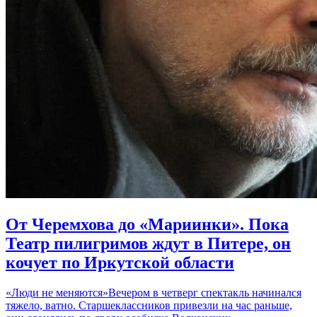
От Черемхова до «Мариинки». Пока
Театр пилигримов ждут в Питере, он
кочует по Иркутской области
«Люди не меняются»Вечером в четверг спектакль начинался
тяжело, ватно. Старшеклассников привезли на час раньше,