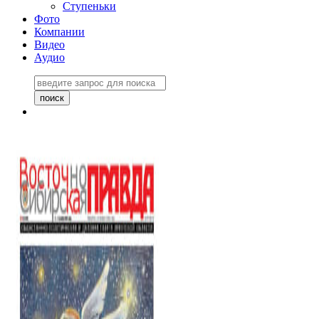
Ступеньки
Фото
Компании
Видео
Аудио
Восточно-Сибирская
правда №27243
06 ноября