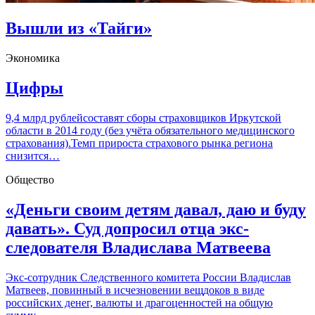
Вышли из «Тайги»
Экономика
Цифры
9,4 млрд рублейсоставят сборы страховщиков Иркутской
области в 2014 году (без учёта обязательного медицинского
страхования).Темп прироста страхового рынка региона
снизится…
Общество
«Деньги своим детям давал, даю и буду
давать». Суд допросил отца экс-
следователя Владислава Матвеева
Экс-сотрудник Следственного комитета России Владислав
Матвеев, повинный в исчезновении вещдоков в виде
российских денег, валюты и драгоценностей на общую