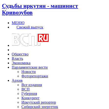
Судьбы иркутян - машинист
Кривозубов
МЕНЮ
Свежий выпуск
Общество
Власть
Экономика
Парламентские вести
Новости
Фоторепортажи
Архив
Все издания
ВСП
Губерния
Конкурент
Иркутский репортер
Сибирский энергетик