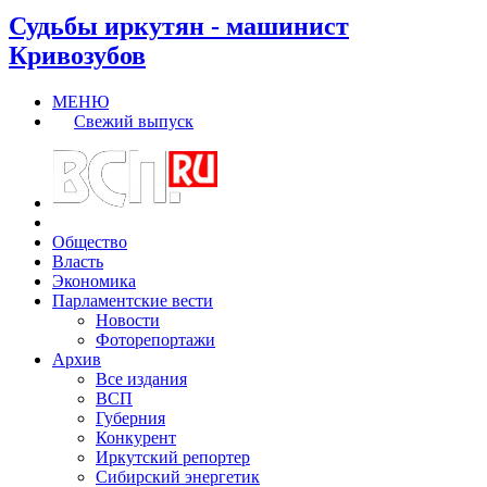
Судьбы иркутян - машинист
Кривозубов
МЕНЮ
Свежий выпуск
Общество
Власть
Экономика
Парламентские вести
Новости
Фоторепортажи
Архив
Все издания
ВСП
Губерния
Конкурент
Иркутский репортер
Сибирский энергетик