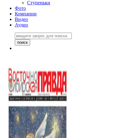
Ступеньки
Фото
Компании
Видео
Аудио
Восточно-Сибирская
правда №27243
06 ноября