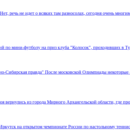
Нет, речь не идет о всяких там разносолах, сегодня очень мног
ий по мини-футболу на приз клуба "Колосок", проходивших в Т
но-Сибирская правда" После московской Олимпиады некоторые 
оя вернулись из города Мирного Архангельской области, где п
Иркутск на открытом чемпионате России по настольному тенни