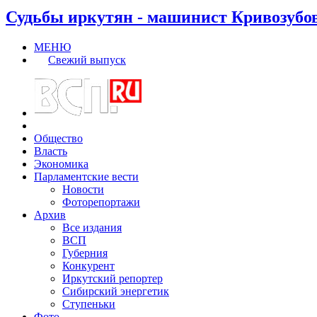
Судьбы иркутян - машинист Кривозубо
МЕНЮ
Свежий выпуск
Общество
Власть
Экономика
Парламентские вести
Новости
Фоторепортажи
Архив
Все издания
ВСП
Губерния
Конкурент
Иркутский репортер
Сибирский энергетик
Ступеньки
Фото