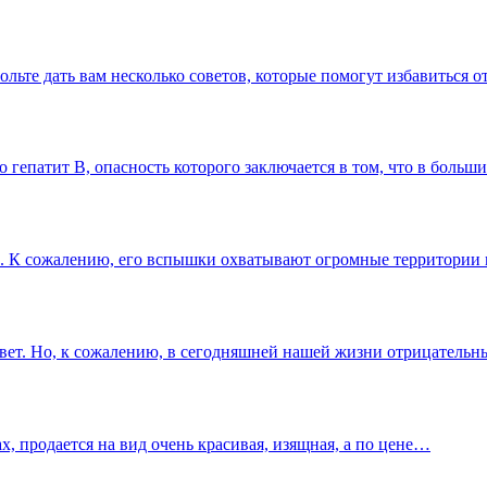
вольте дать вам несколько советов, которые помогут избавиться
гепатит В, опасность которого заключается в том, что в больш
ный. К сожалению, его вспышки охватывают огромные территори
ивет. Но, к сожалению, в сегодняшней нашей жизни отрицатель
х, продается на вид очень красивая, изящная, а по цене…