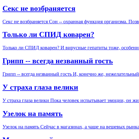
Секс не возбраняется
Секс не возбраняется Сон -- охранная функция организма. Поз
Только ли СПИД коварен?
Только ли СПИД коварен? И вирусные гепатиты тоже, особенно 
Грипп -- всегда незванный гость
Грипп -- всегда незванный гость И, конечно же, нежелатель
У страха глаза велики
У страха глаза велики Пока человек испытывает эмоции, он ж
Узелок на память
Узелок на память Сейчас в магазинах, а чаще на вещевых рынка