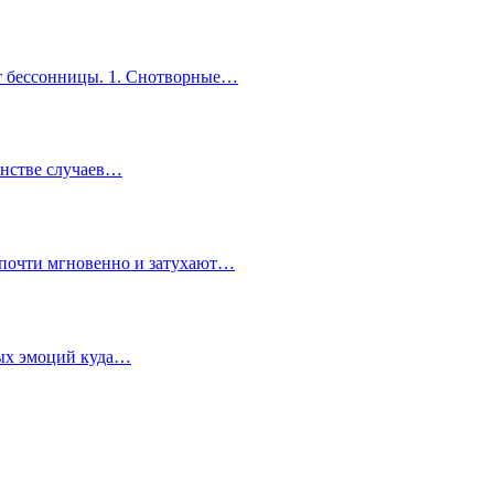
 от бессонницы. 1. Снотворные…
инстве случаев…
и почти мгновенно и затухают…
ных эмоций куда…