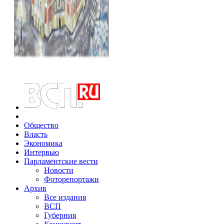
Общество
Власть
Экономика
Интервью
Парламентские вести
Новости
Фоторепортажи
Архив
Все издания
ВСП
Губерния