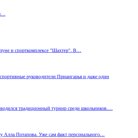
им…
улуне и спорткомплексе "Шахтер". В…
спортивные руководители Приангарья и даже один
роводился традиционный турнир среди школьников.…
су Алла Потапова. Уже сам факт персонального…