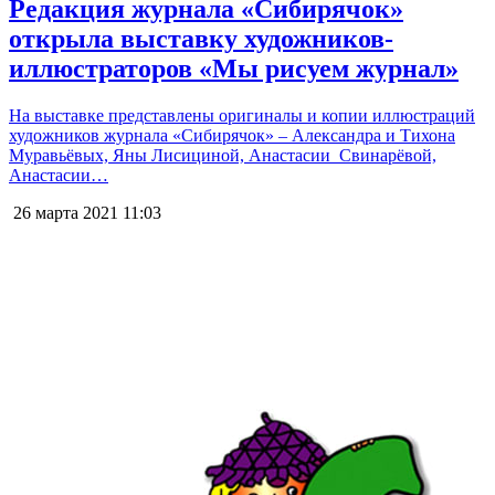
Редакция журнала «Сибирячок»
открыла выставку художников-
иллюстраторов «Мы рисуем журнал»
На выставке представлены оригиналы и копии иллюстраций
художников журнала «Сибирячок» – Александра и Тихона
Муравьёвых, Яны Лисициной, Анастасии Свинарёвой,
Анастасии…
26 марта 2021
11:03