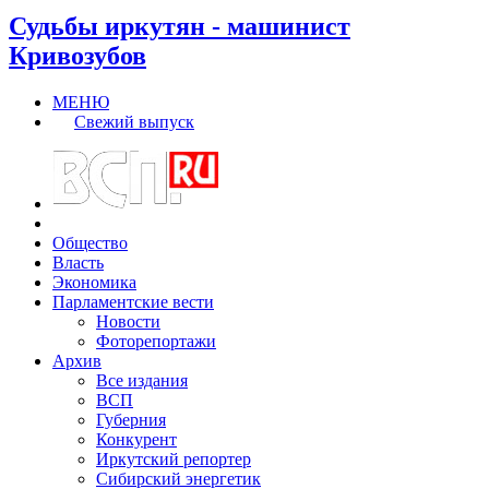
Судьбы иркутян - машинист
Кривозубов
МЕНЮ
Свежий выпуск
Общество
Власть
Экономика
Парламентские вести
Новости
Фоторепортажи
Архив
Все издания
ВСП
Губерния
Конкурент
Иркутский репортер
Сибирский энергетик