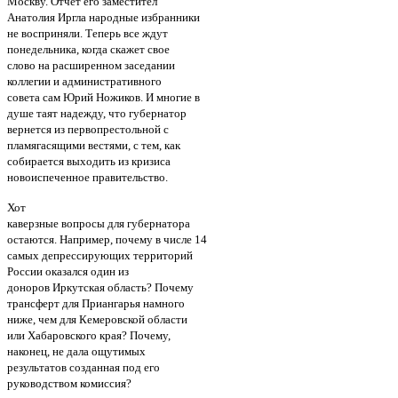
Москву. Отчет его заместител
Анатолия Иргла народные избранники
не восприняли. Теперь все ждут
понедельника, когда скажет свое
слово на расширенном заседании
коллегии и административного
совета сам Юрий Ножиков. И многие в
душе таят надежду, что губернатор
вернется из первопрестольной с
пламягасящими вестями, с тем, как
собирается выходить из кризиса
новоиспеченное правительство.
Хот
каверзные вопросы для губернатора
остаются. Например, почему в числе 14
самых депрессирующих территорий
России оказался один из
доноров Иркутская область? Почему
трансферт для Приангарья намного
ниже, чем для Кемеровской области
или Хабаровского края? Почему,
наконец, не дала ощутимых
результатов созданная под его
руководством комиссия?