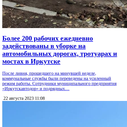
Более 200 рабочих ежедневно
задействованы в уборке на
автомобильных дорогах, тротуарах и
мостах в Иркутске
После ливня, прошедшего на минувшей неделе,
коммунальные службы были переведены на усиленный
режим работы. Сотрудники муниципального предприятия
«Иркутскавтодор» и подрядных…
22 августа 2023
11:08