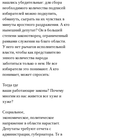
нашлись убедительные: для сбора
необходимого количества подписей
избирателей можно подкупить,
обмануть, сыграть на их чувствах в
минуты яростного раздражения. А кто
нынешний депутат? Он в большей
степени законотворец, ограниченный
рамками служения на благо области.
У него нет рычагов исполнительной
власти, чтобы как представителю
энного количества народа
заботиться только о нем. Не все
избиратели это понимают. А кто
понимает, может спросить:
Тогда где
ваши работающие законы? Почему
многим из нас живется все хуже и
хуже?
Социальное,
экономическое, политическое
напряжение в области нарастает.
Депутаты требуют отчета с
администрации, губернатора. Те в