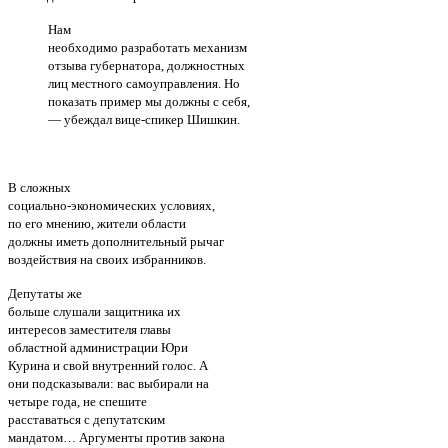
Нам
необходимо разработать механизм
отзыва губернатора, должностных
лиц местного самоуправления. Но
показать пример мы должны с себя,
— убеждал вице-спикер Шишкин.
В сложных
социально-экономических условиях,
по его мнению, жители области
должны иметь дополнительный рычаг
воздействия на своих избранников.
Депутаты же
больше слушали защитника их
интересов заместителя главы
областной администрации Юри
Курина и свой внутренний голос. А
они подсказывали: вас выбирали на
четыре года, не спешите
расставаться с депутатским
мандатом… Аргументы против закона