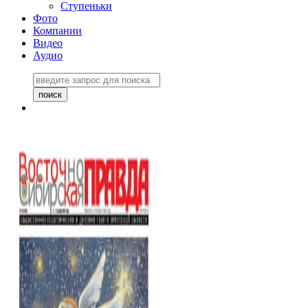
Ступеньки
Фото
Компании
Видео
Аудио
Восточно-Сибирская
правда №27243
06 ноября