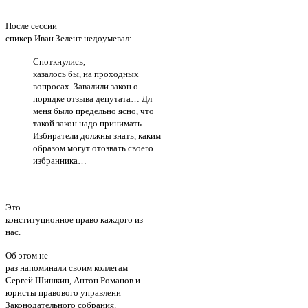
После сессии
спикер Иван Зелент недоумевал:
Споткнулись,
казалось бы, на проходных
вопросах. Завалили закон о
порядке отзыва депутата… Дл
меня было предельно ясно, что
такой закон надо принимать.
Избиратели должны знать, каким
образом могут отозвать своего
избранника…
Это
конституционное право каждого из
нас.
Об этом не
раз напоминали своим коллегам
Сергей Шишкин, Антон Романов и
юристы правового управлени
Законодательного собрания.