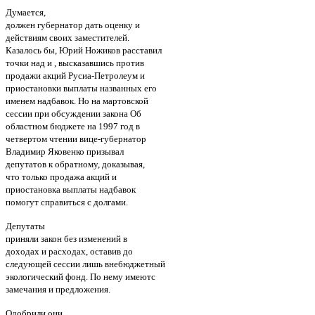
Думается,
должен губернатор дать оценку и
действиям своих заместителей.
Казалось бы, Юрий Ножиков расставил
точки над и , высказавшись против
продажи акций Русиа-Петролеум и
приостановки выплаты названных его
именем надбавок. Но на мартовской
сессии при обсуждении закона Об
областном бюджете на 1997 год в
четвертом чтении вице-губернатор
Владимир Яковенко призывал
депутатов к обратному, доказывая,
что только продажа акций и
приостановка выплаты надбавок
помогут справиться с долгами.
Депутаты
приняли закон без изменений в
доходах и расходах, оставив до
следующей сессии лишь внебюджетный
экологический фонд. По нему имеютс
замечания и предложения.
Одобрили они