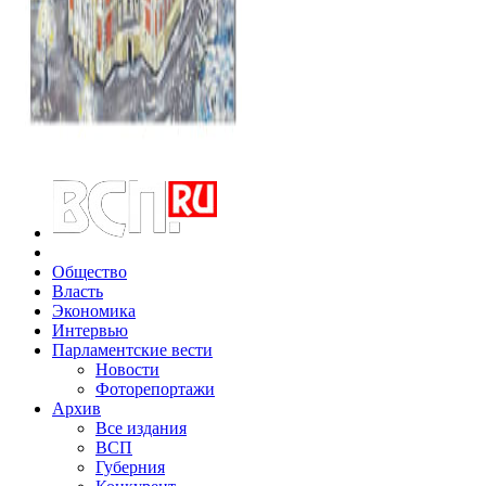
Общество
Власть
Экономика
Интервью
Парламентские вести
Новости
Фоторепортажи
Архив
Все издания
ВСП
Губерния