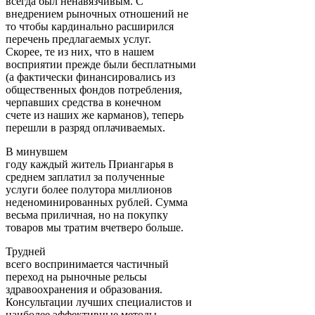
всегда был ненавязчивым. С
внедрением рыночных отношений не
то чтобы кардинально расширился
перечень предлагаемых услуг.
Скорее, те из них, что в нашем
восприятии прежде были бесплатными
(а фактически финансировались из
общественных фондов потребления,
черпавших средства в конечном
счете из наших же карманов), теперь
перешли в разряд оплачиваемых.
В минувшем
году каждый житель Приангарья в
среднем заплатил за полученные
услуги более полутора миллионов
неденоминированных рублей. Сумма
весьма приличная, но на покупку
товаров мы тратим вчетверо больше.
Трудней
всего воспринимается частичный
переход на рыночные рельсы
здравоохранения и образования.
Консультации лучших специалистов и
наиболее эффективные методы