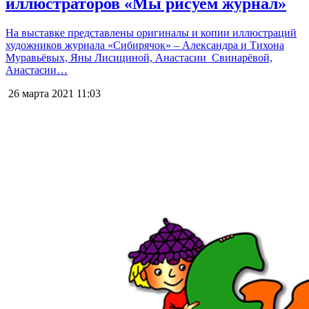
иллюстраторов «Мы рисуем журнал»
На выставке представлены оригиналы и копии иллюстраций
художников журнала «Сибирячок» – Александра и Тихона
Муравьёвых, Яны Лисициной, Анастасии Свинарёвой,
Анастасии…
26 марта 2021
11:03