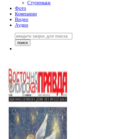
Ступеньки
Фото
Компании
Видео
Аудио
Восточно-Сибирская
правда №27243
06 ноября