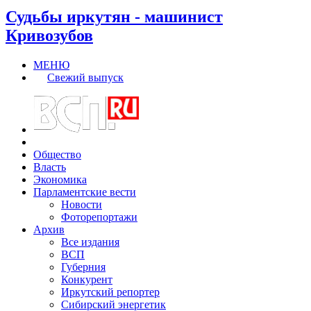
Судьбы иркутян - машинист
Кривозубов
МЕНЮ
Свежий выпуск
Общество
Власть
Экономика
Парламентские вести
Новости
Фоторепортажи
Архив
Все издания
ВСП
Губерния
Конкурент
Иркутский репортер
Сибирский энергетик