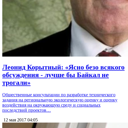
Леонид Корытный: «Ясно безо всякого
обсуждения - лучше бы Байкал не
трогали»
Общественные консультации по разработке технического
задания на региональную экологическую оценку и оценку
воздействия на окружающую среду и социальных
последствий проектов…
12 мая 2017
04:05