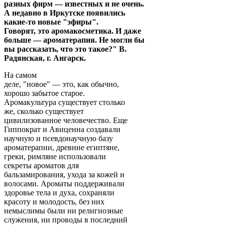
разных фирм — известных и не очень.
А недавно в Иркутске появились
какие-то новые "эфиры".
Говорят, это аромакосметика. И даже
больше — ароматерапия. Не могли бы
вы рассказать, что это такое?" В.
Радянская, г. Ангарск.
На самом
деле, "новое" — это, как обычно,
хорошо забытое старое.
Аромакультура существует столько
же, сколько существует
цивилизованное человечество. Еще
Гиппократ и Авиценна создавали
научную и псевдонаучную базу
ароматерапии, древние египтяне,
греки, римляне использовали
секреты ароматов для
бальзамирования, ухода за кожей и
волосами. Ароматы поддерживали
здоровье тела и духа, сохраняли
красоту и молодость, без них
немыслимы были ни религиозные
служения, ни проводы в последний