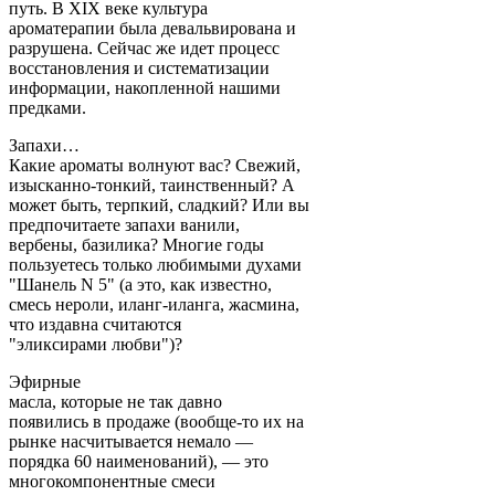
путь. В XIX веке культура
ароматерапии была девальвирована и
разрушена. Сейчас же идет процесс
восстановления и систематизации
информации, накопленной нашими
предками.
Запахи…
Какие ароматы волнуют вас? Свежий,
изысканно-тонкий, таинственный? А
может быть, терпкий, сладкий? Или вы
предпочитаете запахи ванили,
вербены, базилика? Многие годы
пользуетесь только любимыми духами
"Шанель N 5" (а это, как известно,
смесь нероли, иланг-иланга, жасмина,
что издавна считаются
"эликсирами любви")?
Эфирные
масла, которые не так давно
появились в продаже (вообще-то их на
рынке насчитывается немало —
порядка 60 наименований), — это
многокомпонентные смеси