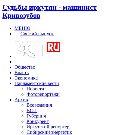
Судьбы иркутян - машинист
Кривозубов
МЕНЮ
Свежий выпуск
Общество
Власть
Экономика
Парламентские вести
Новости
Фоторепортажи
Архив
Все издания
ВСП
Губерния
Конкурент
Иркутский репортер
Сибирский энергетик