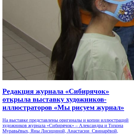
Редакция журнала «Сибирячок»
открыла выставку художников-
иллюстраторов «Мы рисуем журнал»
На выставке представлены оригиналы и копии иллюстраций
художников журнала «Сибирячок» – Александра и Тихона
Муравьёвых, Яны Лисициной, Анастасии Свинарёвой,