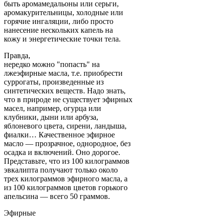
быть аромамедальоны или серьги,
аромакурительницы, холодные или
горячие ингаляции, либо просто
нанесение нескольких капель на
кожу и энергетические точки тела.
Правда,
нередко можно "попасть" на
лжеэфирные масла, т.е. приобрести
суррогаты, произведенные из
синтетических веществ. Надо знать,
что в природе не существует эфирных
масел, например, огурца или
клубники, дыни или арбуза,
яблоневого цвета, сирени, ландыша,
фиалки… Качественное эфирное
масло — прозрачное, однородное, без
осадка и включений. Оно дорогое.
Представьте, что из 100 килограммов
эвкалипта получают только около
трех килограммов эфирного масла, а
из 100 килограммов цветов горького
апельсина — всего 50 граммов.
Эфирные