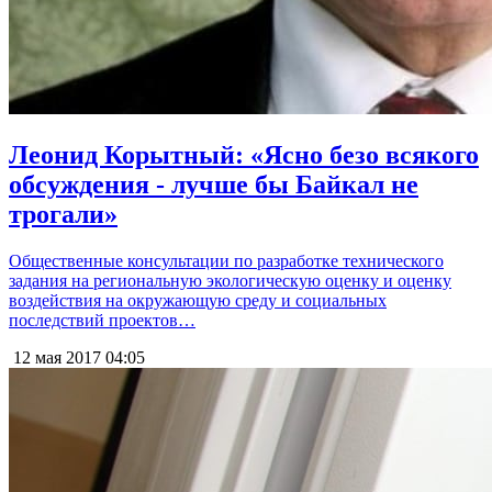
Леонид Корытный: «Ясно безо всякого
обсуждения - лучше бы Байкал не
трогали»
Общественные консультации по разработке технического
задания на региональную экологическую оценку и оценку
воздействия на окружающую среду и социальных
последствий проектов…
12 мая 2017
04:05