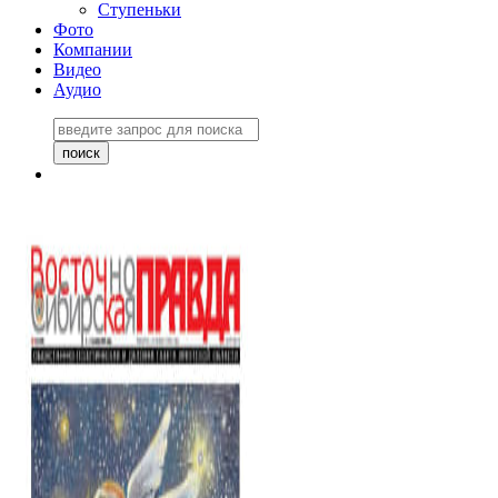
Ступеньки
Фото
Компании
Видео
Аудио
Восточно-Сибирская
правда №27243
06 ноября