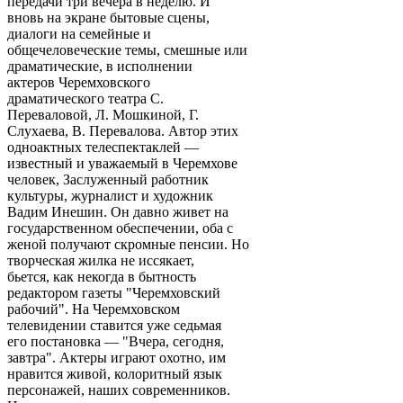
передачи три вечера в неделю. И
вновь на экране бытовые сцены,
диалоги на семейные и
общечеловеческие темы, смешные или
драматические, в исполнении
актеров Черемховского
драматического театра С.
Переваловой, Л. Мошкиной, Г.
Слухаева, В. Перевалова. Автор этих
одноактных телеспектаклей —
известный и уважаемый в Черемхове
человек, Заслуженный работник
культуры, журналист и художник
Вадим Инешин. Он давно живет на
государственном обеспечении, оба с
женой получают скромные пенсии. Но
творческая жилка не иссякает,
бьется, как некогда в бытность
редактором газеты "Черемховский
рабочий". На Черемховском
телевидении ставится уже седьмая
его постановка — "Вчера, сегодня,
завтра". Актеры играют охотно, им
нравится живой, колоритный язык
персонажей, наших современников.