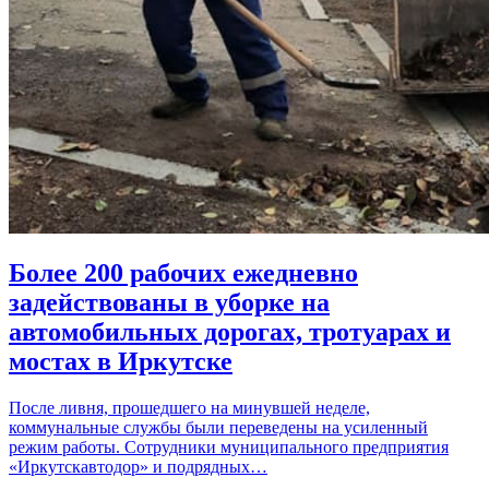
Более 200 рабочих ежедневно
задействованы в уборке на
автомобильных дорогах, тротуарах и
мостах в Иркутске
После ливня, прошедшего на минувшей неделе,
коммунальные службы были переведены на усиленный
режим работы. Сотрудники муниципального предприятия
«Иркутскавтодор» и подрядных…