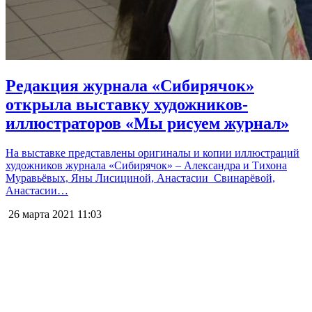
Редакция журнала «Сибирячок»
открыла выставку художников-
иллюстраторов «Мы рисуем журнал»
На выставке представлены оригиналы и копии иллюстраций
художников журнала «Сибирячок» – Александра и Тихона
Муравьёвых, Яны Лисициной, Анастасии Свинарёвой,
Анастасии…
26 марта 2021
11:03