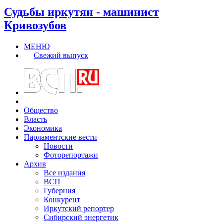
Судьбы иркутян - машинист
Кривозубов
МЕНЮ
Свежий выпуск
Общество
Власть
Экономика
Парламентские вести
Новости
Фоторепортажи
Архив
Все издания
ВСП
Губерния
Конкурент
Иркутский репортер
Сибирский энергетик