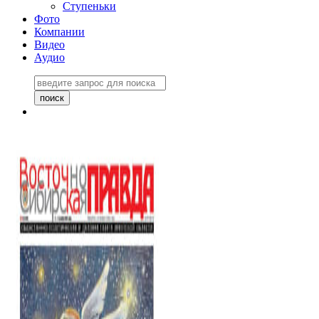
Ступеньки
Фото
Компании
Видео
Аудио
Восточно-Сибирская
правда №27243
06 ноября