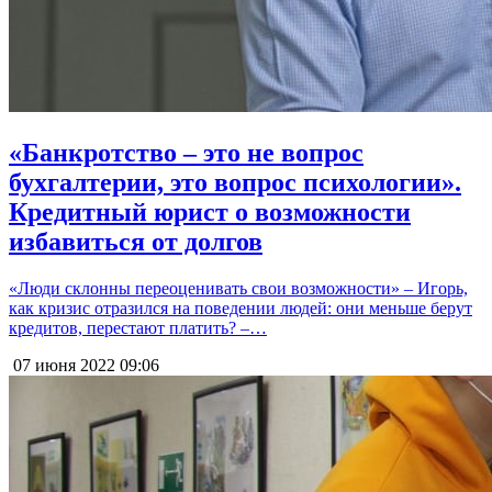
«Банкротство – это не вопрос
бухгалтерии, это вопрос психологии».
Кредитный юрист о возможности
избавиться от долгов
«Люди склонны переоценивать свои возможности» – Игорь,
как кризис отразился на поведении людей: они меньше берут
кредитов, перестают платить? –…
07 июня 2022
09:06