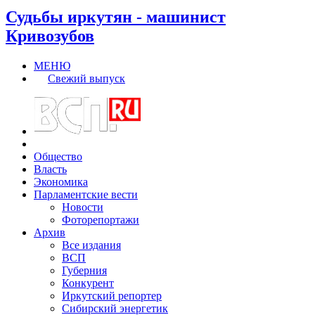
Судьбы иркутян - машинист
Кривозубов
МЕНЮ
Свежий выпуск
Общество
Власть
Экономика
Парламентские вести
Новости
Фоторепортажи
Архив
Все издания
ВСП
Губерния
Конкурент
Иркутский репортер
Сибирский энергетик