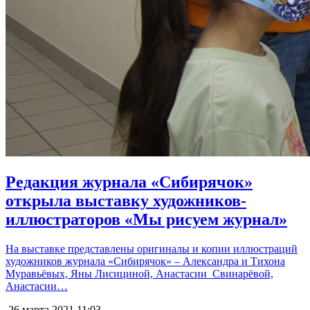
Редакция журнала «Сибирячок»
открыла выставку художников-
иллюстраторов «Мы рисуем журнал»
На выставке представлены оригиналы и копии иллюстраций
художников журнала «Сибирячок» – Александра и Тихона
Муравьёвых, Яны Лисициной, Анастасии Свинарёвой,
Анастасии…
26 марта 2021
11:03