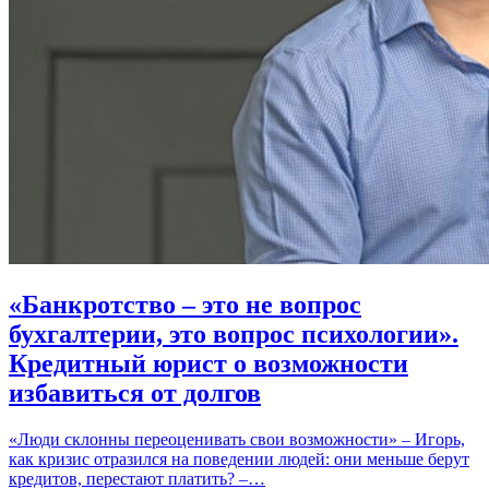
«Банкротство – это не вопрос
бухгалтерии, это вопрос психологии».
Кредитный юрист о возможности
избавиться от долгов
«Люди склонны переоценивать свои возможности» – Игорь,
как кризис отразился на поведении людей: они меньше берут
кредитов, перестают платить? –…