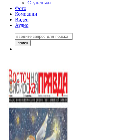
Ступеньки
Фото
Компании
Видео
Аудио
Восточно-Сибирская
правда №27243
06 ноября