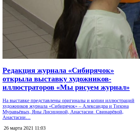
Редакция журнала «Сибирячок»
открыла выставку художников-
иллюстраторов «Мы рисуем журнал»
На выставке представлены оригиналы и копии иллюстраций
художников журнала «Сибирячок» – Александра и Тихона
Муравьёвых, Яны Лисициной, Анастасии Свинарёвой,
Анастасии…
26 марта 2021
11:03