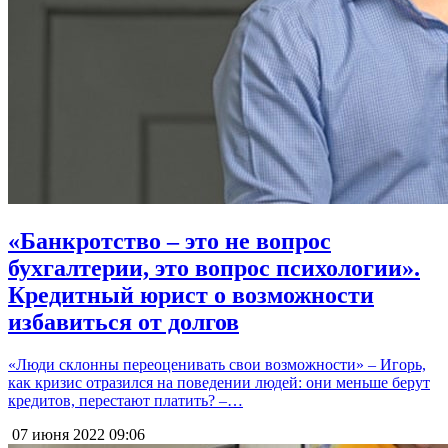
«Банкротство – это не вопрос
бухгалтерии, это вопрос психологии».
Кредитный юрист о возможности
избавиться от долгов
«Люди склонны переоценивать свои возможности» – Игорь,
как кризис отразился на поведении людей: они меньше берут
кредитов, перестают платить? –…
07 июня 2022
09:06