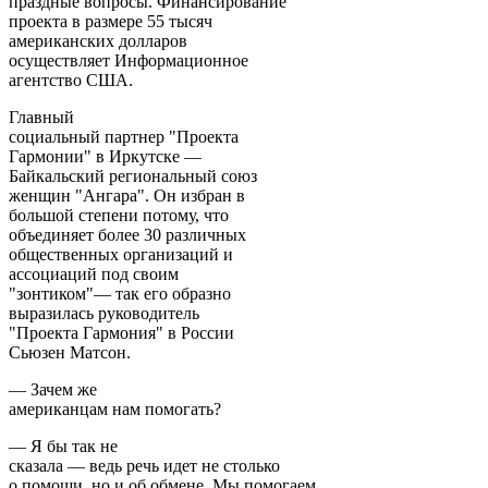
праздные вопросы. Финансирование
проекта в размере 55 тысяч
американских долларов
осуществляет Информационное
агентство США.
Главный
социальный партнер "Проекта
Гармонии" в Иркутске —
Байкальский региональный союз
женщин "Ангара". Он избран в
большой степени потому, что
объединяет более 30 различных
общественных организаций и
ассоциаций под своим
"зонтиком"— так его образно
выразилась руководитель
"Проекта Гармония" в России
Сьюзен Матсон.
— Зачем же
американцам нам помогать?
— Я бы так не
сказала — ведь речь идет не столько
о помощи, но и об обмене. Мы помогаем