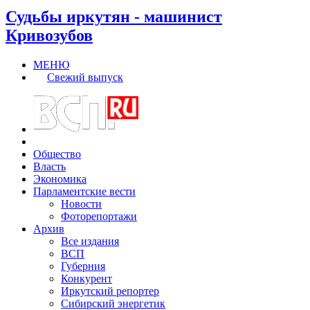
Судьбы иркутян - машинист
Кривозубов
МЕНЮ
Свежий выпуск
Общество
Власть
Экономика
Парламентские вести
Новости
Фоторепортажи
Архив
Все издания
ВСП
Губерния
Конкурент
Иркутский репортер
Сибирский энергетик