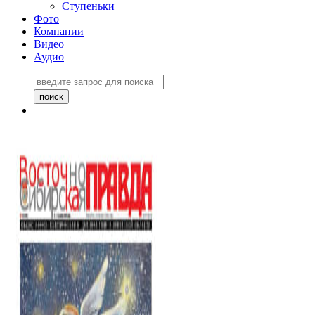
Ступеньки
Фото
Компании
Видео
Аудио
Восточно-Сибирская
правда №27243
06 ноября