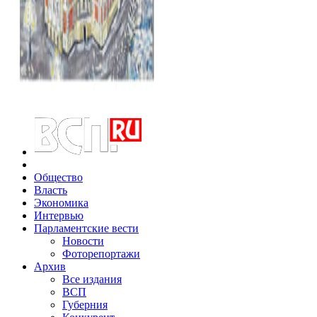
Общество
Власть
Экономика
Интервью
Парламентские вести
Новости
Фоторепортажи
Архив
Все издания
ВСП
Губерния