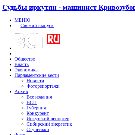
Судьбы иркутян - машинист Кривозубо
МЕНЮ
Свежий выпуск
Общество
Власть
Экономика
Парламентские вести
Новости
Фоторепортажи
Архив
Все издания
ВСП
Губерния
Конкурент
Иркутский репортер
Сибирский энергетик
Ступеньки
Фото