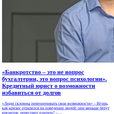
«Банкротство – это не вопрос
бухгалтерии, это вопрос психологии».
Кредитный юрист о возможности
избавиться от долгов
«Люди склонны переоценивать свои возможности» – Игорь,
как кризис отразился на поведении людей: они меньше берут
кредитов, перестают платить? –…