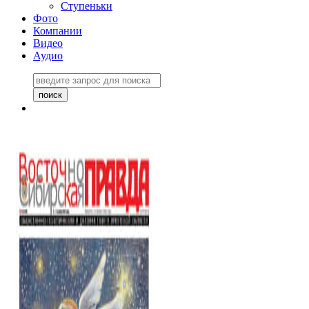
Ступеньки
Фото
Компании
Видео
Аудио
Восточно-Сибирская
правда №27243
06 ноября