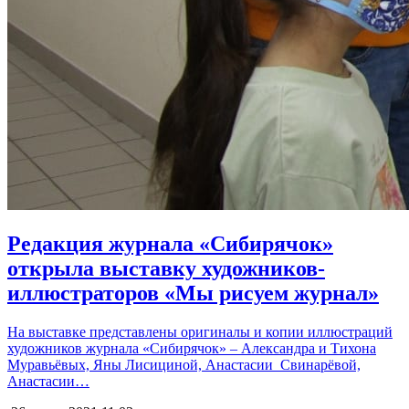
Редакция журнала «Сибирячок»
открыла выставку художников-
иллюстраторов «Мы рисуем журнал»
На выставке представлены оригиналы и копии иллюстраций
художников журнала «Сибирячок» – Александра и Тихона
Муравьёвых, Яны Лисициной, Анастасии Свинарёвой,
Анастасии…