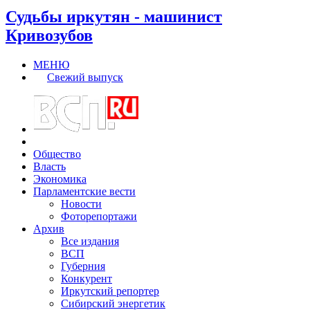
Судьбы иркутян - машинист
Кривозубов
МЕНЮ
Свежий выпуск
Общество
Власть
Экономика
Парламентские вести
Новости
Фоторепортажи
Архив
Все издания
ВСП
Губерния
Конкурент
Иркутский репортер
Сибирский энергетик