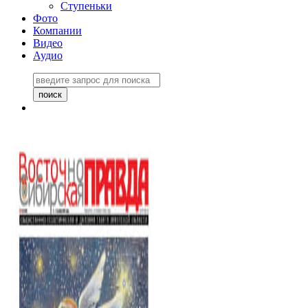
Ступеньки
Фото
Компании
Видео
Аудио
Восточно-Сибирская
правда №27243
06 ноября