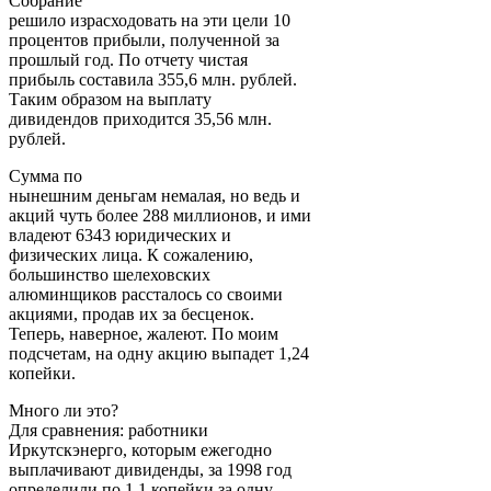
Собрание
решило израсходовать на эти цели 10
процентов прибыли, полученной за
прошлый год. По отчету чистая
прибыль составила 355,6 млн. рублей.
Таким образом на выплату
дивидендов приходится 35,56 млн.
рублей.
Сумма по
нынешним деньгам немалая, но ведь и
акций чуть более 288 миллионов, и ими
владеют 6343 юридических и
физических лица. К сожалению,
большинство шелеховских
алюминщиков рассталось со своими
акциями, продав их за бесценок.
Теперь, наверное, жалеют. По моим
подсчетам, на одну акцию выпадет 1,24
копейки.
Много ли это?
Для сравнения: работники
Иркутскэнерго, которым ежегодно
выплачивают дивиденды, за 1998 год
определили по 1,1 копейки за одну