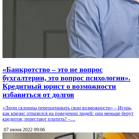
«Банкротство – это не вопрос
бухгалтерии, это вопрос психологии».
Кредитный юрист о возможности
избавиться от долгов
«Люди склонны переоценивать свои возможности» – Игорь,
как кризис отразился на поведении людей: они меньше берут
кредитов, перестают платить? –…
07 июня 2022
09:06