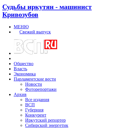
Судьбы иркутян - машинист
Кривозубов
МЕНЮ
Свежий выпуск
Общество
Власть
Экономика
Парламентские вести
Новости
Фоторепортажи
Архив
Все издания
ВСП
Губерния
Конкурент
Иркутский репортер
Сибирский энергетик