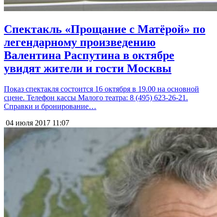
Спектакль «Прощание с Матёрой» по
легендарному произведению
Валентина Распутина в октябре
увидят жители и гости Москвы
Показ спектакля состоится 16 октября в 19.00 на основной
сцене. Телефон кассы Малого театра: 8 (495) 623-26-21.
Справки и бронирование…
04 июля 2017
11:07