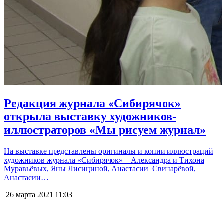
Редакция журнала «Сибирячок»
открыла выставку художников-
иллюстраторов «Мы рисуем журнал»
На выставке представлены оригиналы и копии иллюстраций
художников журнала «Сибирячок» – Александра и Тихона
Муравьёвых, Яны Лисициной, Анастасии Свинарёвой,
Анастасии…
26 марта 2021
11:03