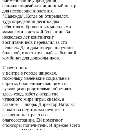
наименование учреждения —
социально-реабилитационный центр
для несовершеннолетних
"Надежда". Когда он открывался,
туда определили десятка два
ребятишек, брошенных молодыми
мамашами в детской больнице. За
несколько лет контингент
воспитанников перевалил за сто
человек. Да и дом теперь получили
большой, вместительный — бывший
комбинат для дошкольников.
Известность
у центра в городе широкая,
поскольку маленькие социальные
сироты, брошенные пьющими и
гуляющими родителями, обретают
здесь уход, заботу, открытие
чудесного мира игры, сказок, а
главное — добра. Директор Наталья
Палатова неутомимо печется о
развитии центра, о его
благосостоянии. Ей помогают
спонсоры-попечители. И прежде всего