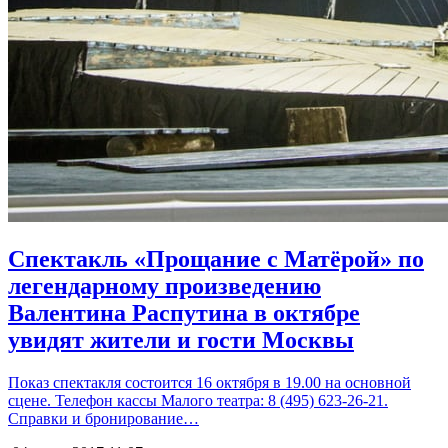
Спектакль «Прощание с Матёрой» по
легендарному произведению
Валентина Распутина в октябре
увидят жители и гости Москвы
Показ спектакля состоится 16 октября в 19.00 на основной
сцене. Телефон кассы Малого театра: 8 (495) 623-26-21.
Справки и бронирование…