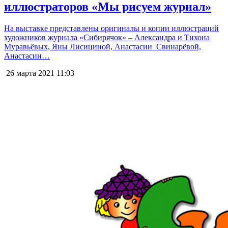
иллюстраторов «Мы рисуем журнал»
На выставке представлены оригиналы и копии иллюстраций
художников журнала «Сибирячок» – Александра и Тихона
Муравьёвых, Яны Лисициной, Анастасии Свинарёвой,
Анастасии…
26 марта 2021
11:03