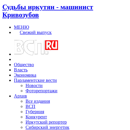
Судьбы иркутян - машинист
Кривозубов
МЕНЮ
Свежий выпуск
Общество
Власть
Экономика
Парламентские вести
Новости
Фоторепортажи
Архив
Все издания
ВСП
Губерния
Конкурент
Иркутский репортер
Сибирский энергетик