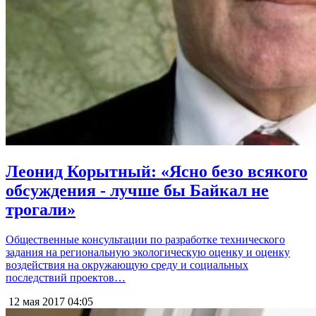
Леонид Корытный: «Ясно безо всякого
обсуждения - лучше бы Байкал не
трогали»
Общественные консультации по разработке технического
задания на региональную экологическую оценку и оценку
воздействия на окружающую среду и социальных
последствий проектов…
12 мая 2017
04:05